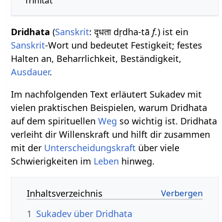
Trinität
Dridhata
(
Sanskrit
: दृधता dṛdha-tā
f.
) ist ein
Sanskrit
-Wort und bedeutet Festigkeit; festes
Halten an, Beharrlichkeit, Beständigkeit,
Ausdauer
.
Im nachfolgenden Text erläutert Sukadev mit
vielen praktischen Beispielen, warum Dridhata
auf dem spirituellen
Weg
so wichtig ist. Dridhata
verleiht dir Willenskraft und hilft dir zusammen
mit der
Unterscheidungskraft
über viele
Schwierigkeiten im
Leben
hinweg.
Inhaltsverzeichnis
1
Sukadev über Dridhata