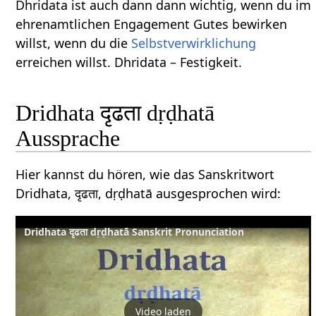
Dhridata ist auch dann dann wichtig, wenn du im
ehrenamtlichen Engagement Gutes bewirken
willst, wenn du die
Selbstverwirklichung
erreichen willst. Dhridata – Festigkeit.
Dridhata दृढता dṛḍhatā
Aussprache
Hier kannst du hören, wie das Sanskritwort
Dridhata, दृढता, dṛḍhatā ausgesprochen wird:
Dridhata दृढता dṛḍhatā Sanskrit Pronunciation
Video laden