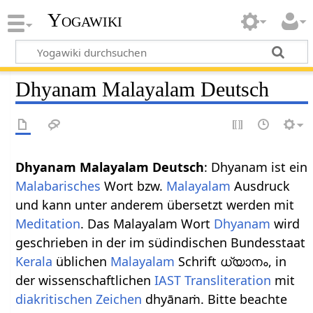
Yogawiki
Dhyanam Malayalam Deutsch
Dhyanam Malayalam Deutsch
: Dhyanam ist ein
Malabarisches
Wort bzw.
Malayalam
Ausdruck
und kann unter anderem übersetzt werden mit
Meditation
. Das Malayalam Wort
Dhyanam
wird
geschrieben in der im südindischen Bundesstaat
Kerala
üblichen
Malayalam
Schrift ധ്യാനം, in
der wissenschaftlichen
IAST
Transliteration
mit
diakritischen Zeichen
dhyānaṁ. Bitte beachte