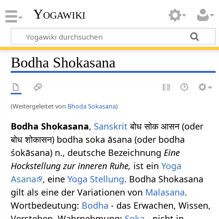
Yogawiki
Bodha Shokasana
(Weitergeleitet von
Bhoda Sokasana
)
Bodha Shokasana
,
Sanskrit
बोध सोक आसन (oder
बोध शोकासन) bodha soka āsana (oder bodha
śokāsana) n., deutsche Bezeichnung
Eine
Hockstellung zur inneren Ruhe,
ist ein
Yoga
Asana
, eine
Yoga Stellung
. Bodha Shokasana
gilt als eine der Variationen von
Malasana
.
Wortbedeutung:
Bodha
- das Erwachen, Wissen,
Verstehen, Wahrnehmung;
Soka
- nicht in