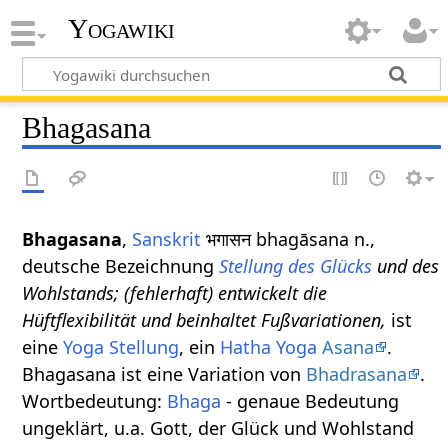
Yogawiki
Bhagasana
Bhagasana
,
Sanskrit
भगासन bhagāsana n.,
deutsche Bezeichnung
Stellung des Glücks
und des
Wohlstands; (fehlerhaft) entwickelt die
Hüftflexibilität und beinhaltet Fußvariationen,
ist
eine
Yoga Stellung
, ein
Hatha Yoga
Asana
.
Bhagasana ist eine Variation von
Bhadrasana
.
Wortbedeutung:
Bhaga
- genaue Bedeutung
ungeklärt, u.a. Gott, der Glück und Wohlstand