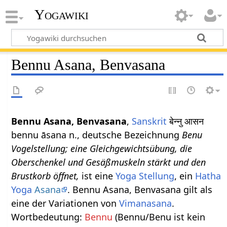
Yogawiki
Bennu Asana, Benvasana
Bennu Asana, Benvasana
,
Sanskrit
बेन्नु आसन
bennu āsana n., deutsche Bezeichnung
Benu
Vogelstellung; eine Gleichgewichtsübung, die
Oberschenkel und Gesäßmuskeln stärkt und den
Brustkorb öffnet,
ist eine
Yoga Stellung
, ein
Hatha
Yoga
Asana
. Bennu Asana, Benvasana gilt als
eine der Variationen von
Vimanasana
.
Wortbedeutung:
Bennu
(Bennu/Benu ist kein