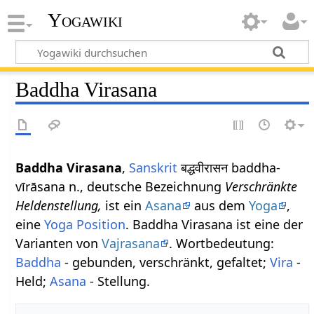
Yogawiki
Baddha Virasana
Baddha Virasana
,
Sanskrit
बद्धवीरासन baddha-
vīrāsana n., deutsche Bezeichnung
Verschränkte
Heldenstellung,
ist ein
Asana
aus dem
Yoga
,
eine
Yoga Position
. Baddha Virasana ist eine der
Varianten von
Vajrasana
. Wortbedeutung:
Baddha
- gebunden, verschränkt, gefaltet;
Vira
-
Held;
Asana
- Stellung.