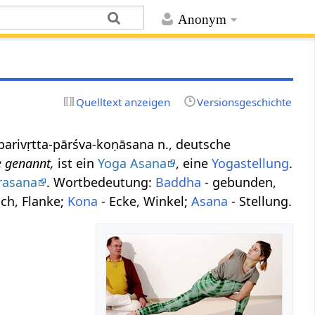
Anonym
Quelltext anzeigen
Versionsgeschichte
dha-parivṛtta-pārśva-koṇāsana n., deutsche
e genannt,
ist ein
Yoga Asana
, eine
Yogastellung
.
rasana
. Wortbedeutung:
Baddha
- gebunden,
lich, Flanke;
Kona
- Ecke, Winkel;
Asana
- Stellung.