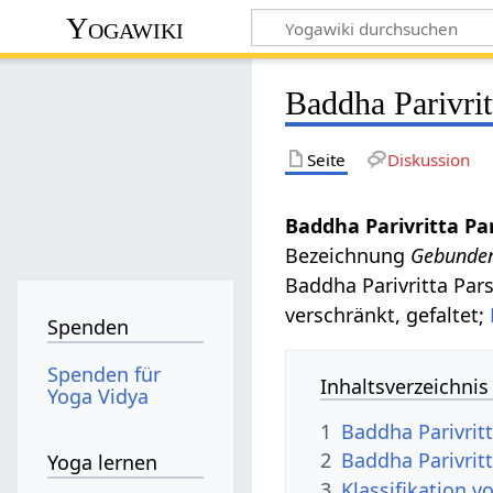
Yogawiki
Baddha Parivri
Seite
Diskussion
Baddha Parivritta P
Bezeichnung
Gebunde
Baddha Parivritta Par
verschränkt, gefaltet;
Spenden
Spenden für
Inhaltsverzeichnis
Yoga Vidya
1
Baddha Parivrit
2
Baddha Parivrit
Yoga lernen
3
Klassifikation 