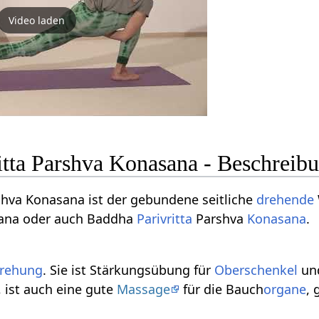
Video laden
itta Parshva Konasana - Beschreib
shva Konasana ist der gebundene seitliche
drehende
asana oder auch Baddha
Parivritta
Parshva
Konasana
.
rehung
. Sie ist Stärkungsübung für
Oberschenkel
und
 ist auch eine gute
Massage
für die Bauch
organe
, 