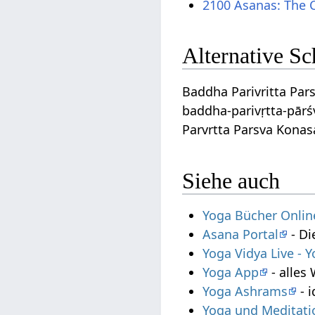
2100 Asanas: The 
Alternative S
Baddha Parivritta Pars
baddha-parivṛtta-pār
Parvrtta Parsva Konas
Siehe auch
Yoga Bücher Onlin
Asana Portal
- Di
Yoga Vidya Live -
Yoga App
- alles
Yoga Ashrams
- i
Yoga und Meditati