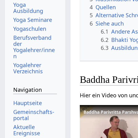
Yoga
4
Quellen
Ausbildung
5
Alternative Sch
Yoga Seminare
6
Siehe auch
Yogaschulen
6.1
Andere A
Berufsverband
6.2
Bhakti Yo
der
6.3
Ausbildu
Yogalehrer/inne
n
Yogalehrer
Verzeichnis
Baddha Parivr
Navigation
Hier ein Video von un
Hauptseite
Gemeinschafts­
Baddha Parivritta Parshv
portal
Aktuelle
Ereignisse