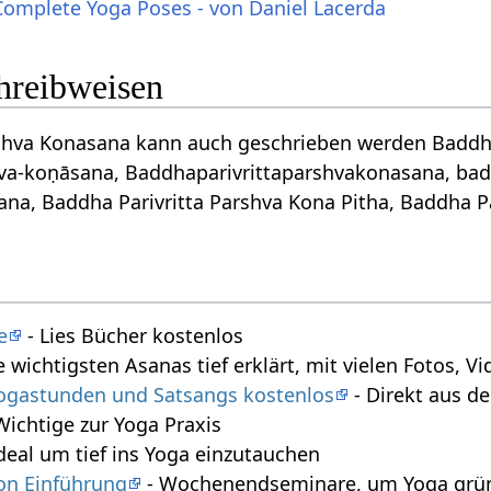
Complete Yoga Poses - von Daniel Lacerda
chreibweisen
hva Konasana kann auch geschrieben werden Baddha Pariv
śva-koṇāsana, Baddhaparivrittaparshvakonasana, bad
ana, Baddha Parivritta Parshva Kona Pitha, Baddha P
e
- Lies Bücher kostenlos
e wichtigsten Asanas tief erklärt, mit vielen Fotos, 
 Yogastunden und Satsangs kostenlos
- Direkt aus 
 Wichtige zur Yoga Praxis
deal um tief ins Yoga einzutauchen
on Einführung
- Wochenendseminare, um Yoga gründ