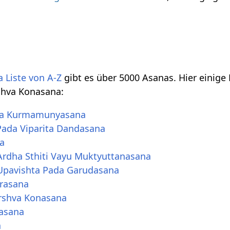
 Liste von A-Z
gibt es über 5000 Asanas. Hier einige
shva Konasana:
ha Kurmamunyasana
ada Viparita Dandasana
a
 Ardha Sthiti Vayu Muktyuttanasana
 Upavishta Pada Garudasana
rasana
rshva Konasana
asana
a