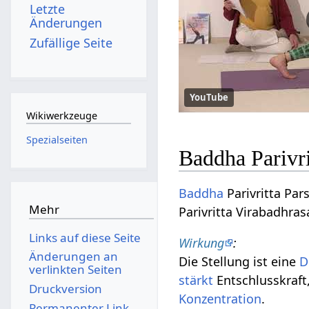
Letzte
Änderungen
Zufällige Seite
YouTube
Wikiwerkzeuge
Spezialseiten
Baddha Parivr
Baddha
Parivritta Par
Mehr
Parivritta Virabadhr
Links auf diese Seite
Wirkung
:
Änderungen an
Die Stellung ist eine
D
verlinkten Seiten
stärkt
Entschlusskraft,
Druckversion
Konzentration
.
Permanenter Link