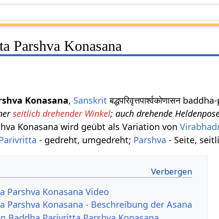
tta Parshva Konasana
arshva Konasana
,
Sanskrit
बद्धपरिवृत्तपार्श्वकोणासन bad
ner
seitlich drehender Winkel
; auch drehende Heldenpos
shva Konasana wird geübt als Variation von
Virabhad
Parivritta
- gedreht, umgedreht;
Parshva
- Seite, seit
ta Parshva Konasana Video
ta Parshva Konasana - Beschreibung der Asana
von Baddha Parivritta Parshva Konasana