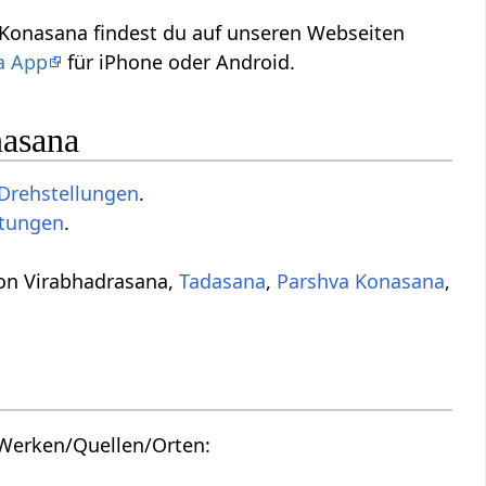
a Konasana findest du auf unseren Webseiten
a App
für iPhone oder Android.
nasana
Drehstellungen
.
ltungen
.
von Virabhadrasana,
Tadasana
,
Parshva Konasana
,
 Werken/Quellen/Orten: