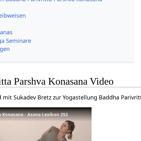
reibweisen
sanas
ga Seminare
ngen
itta Parshva Konasana Video
d mit Sukadev Bretz zur Yogastellung Baddha Parivri
a Konasana - Asana Lexikon 252