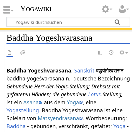
Yogawiki
Baddha Yogeshvarasana
Baddha Yogeshvarasana
,
Sanskrit
बद्धयोगेश्वरासन
baddha-yogeśvarāsana n., deutsche Bezeichnung
Gebundene Herr-der-Yogis-Stellung; Drehsitz mit
gefalteten Händen; die gebundene
Lotus
-Stellung,
ist ein
Asana
aus dem
Yoga
, eine
Yogastellung
. Baddha Yogeshvarasana ist eine
Spielart von
Matsyendrasana
. Wortbedeutung:
Baddha
- gebunden, verschränkt, gefaltet;
Yoga
-