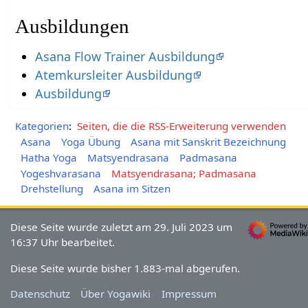
Ausbildungen
Asana Flow Trainer Ausbildung
Atemkursleiter Ausbildung
Ausbildung
Kategorien
:
Seiten, die die RSS-Erweiterung verwenden
Asana
Yoga Übung
Asana mit Sanskrit Bezeichnung
Hatha Yoga
Matsyendrasana
Padmasana
Yogeshvarasana
Matsyendrasana; Padmasana
Drehstellung
Asana im Sitzen
Diese Seite wurde zuletzt am 29. Juli 2023 um
16:37 Uhr bearbeitet.
Diese Seite wurde bisher 1.883-mal abgerufen.
Datenschutz
Über Yogawiki
Impressum