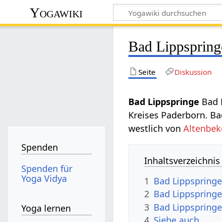
Yogawiki
Bad Lippspring
Seite
Diskussion
Bad Lippspringe‏‎
Bad 
Kreises Paderborn. Ba
westlich von
Altenbek
Spenden
Inhaltsverzeichnis
Spenden für
Yoga Vidya
1
Bad Lippspring
2
3
Yoga lernen
4
Siehe auch