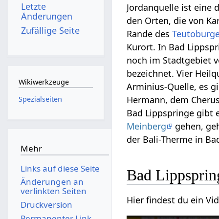
Letzte
Jordanquelle ist eine
Änderungen
den Orten, die von Ka
Zufällige Seite
Rande des
Teutoburge
Kurort. In Bad Lippsp
noch im Stadtgebiet v
bezeichnet. Vier Heilq
Wikiwerkzeuge
Arminius-Quelle, es gi
Hermann, dem Cheruske
Spezialseiten
Bad Lippspringe gibt
Meinberg
gehen, geh
der Bali-Therme in B
Mehr
Links auf diese Seite
Änderungen an
verlinkten Seiten
Druckversion
Permanenter Link