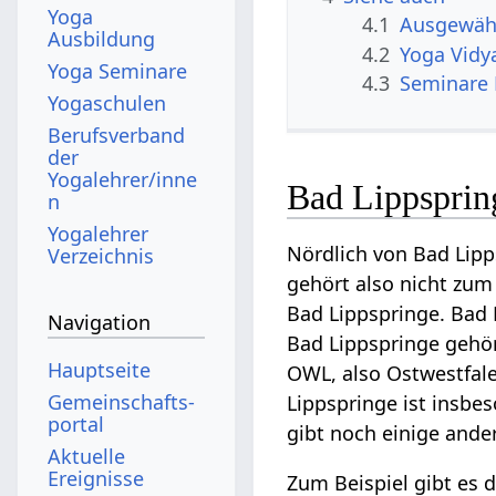
Yoga
4.1
Ausgewähl
Ausbildung
4.2
Yoga Vidy
Yoga Seminare
4.3
Seminare 
Yogaschulen
Berufsverband
der
Yogalehrer/inne
Bad Lippsprin
n
Yogalehrer
Nördlich von Bad Lipp
Verzeichnis
gehört also nicht zum 
Bad Lippspringe. Bad 
Navigation
Bad Lippspringe gehö
Hauptseite
OWL, also Ostwestfalen
Gemeinschafts­
Lippspringe ist insbes
portal
gibt noch einige and
Aktuelle
Ereignisse
Zum Beispiel gibt es 