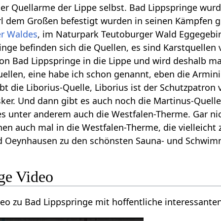
 der Quellarme der Lippe selbst. Bad Lippspringe wurd
rl dem Großen befestigt wurden in seinen Kämpfen g
r Waldes
, im Naturpark Teutoburger Wald Eggegebirge
ringe befinden sich die Quellen, es sind Karstquelle
on Bad Lippspringe in die Lippe und wird deshalb m
uellen, eine habe ich schon genannt, eben die Armini
bt die Liborius-Quelle, Liborius ist der Schutzpatro
r. Und dann gibt es auch noch die Martinus-Quelle, 
 es unter anderem auch die Westfalen-Therme. Gar n
en auch mal in die Westfalen-Therme, die vielleic
ad Oeynhausen zu den schönsten Sauna- und Schwimm
Bad Lippspringe‏‎ Video
Hier findest du ein Video zu Bad Lippspringe‏‎ mi