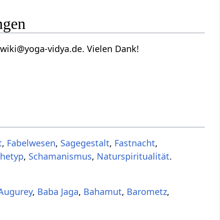
ngen
wiki@yoga-vidya.de. Vielen Dank!
t
,
Fabelwesen
,
Sagegestalt
,
Fastnacht
,
chetyp
,
Schamanismus
,
Naturspiritualität
.
Augurey
,
Baba Jaga
,
Bahamut
,
Barometz
,