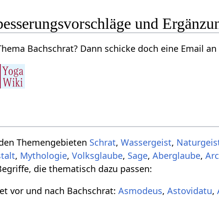
besserungsvorschläge und Ergänzu
hema Bachschrat? Dann schicke doch eine Email an 
u den Themengebieten
Schrat
,
Wassergeist
,
Naturgeis
talt
,
Mythologie
,
Volksglaube
,
Sage
,
Aberglaube
,
Ar
egriffe, die thematisch dazu passen:
bet vor und nach Bachschrat:
Asmodeus
,
Astovidatu
,