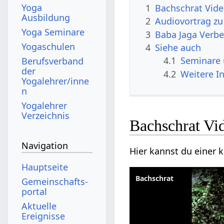
Yoga
1
Bachschrat Vid
Ausbildung
2
Audiovortrag zu
Yoga Seminare
3
Baba Jaga Verb
Yogaschulen
4
Siehe auch
4.1
Seminare
Berufsverband
der
4.2
Weitere I
Yogalehrer/inne
n
Yogalehrer
Verzeichnis
Bachschrat Vi
Navigation
Hier kannst du einer
Hauptseite
Bachschrat
Gemeinschafts­
portal
Aktuelle
Ereignisse