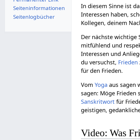
In diesem Sinne ist da
Seiten­­informationen
Interessen haben, sch
Seitenlogbücher
Kollegen, deinem Nac
Der nächste wichtige 
mitfühlend und respek
Interessen und Anlie
du versuchst,
Frieden
für den Frieden.
Vom
Yoga
aus sagen w
sagen: Möge Frieden 
Sanskritwort
für Fried
geistigen, gedanklich
Video: Was Fri