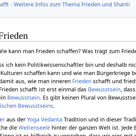
afft - Weitere Infos zum Thema Frieden und Shanti
Frieden
Wie kann man Frieden schaffen? Was trägt zum Fried
s ich kein Politikwissenschaftler bin und deshalb ni
Kulturen schaffen kann und wie man Bürgerkriege bef
damit aus, wie man inneren
Frieden
schafft und frie
Frieden schafft ist erst einmal das
Bewusstsein
, das
ein
Bewusstsein
. Es gibt keinen Plural von Bewussts
ischen Bewusstseins
.
er
aus der
Yoga
Vedanta
Tradition und in dieser Tra
iche die
Weltenseele
hinter der ganzen Welt ist. Jede 
Sinne ist es hilfreich zu verstehen, dass wir eins m