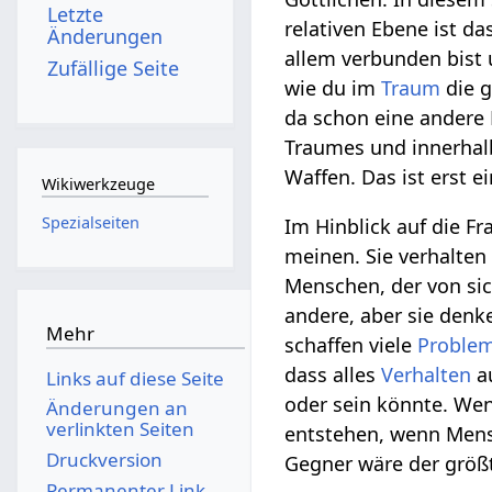
Letzte
relativen Ebene ist da
Änderungen
allem verbunden bist 
Zufällige Seite
wie du im
Traum
die g
da schon eine andere 
Traumes und innerhalb
Waffen. Das ist erst e
Wikiwerkzeuge
Spezialseiten
Im Hinblick auf die F
meinen. Sie verhalten 
Menschen, der von sic
andere, aber sie denk
Mehr
schaffen viele
Proble
dass alles
Verhalten
au
Links auf diese Seite
oder sein könnte. We
Änderungen an
verlinkten Seiten
entstehen, wenn Mens
Druckversion
Gegner wäre der größt
Permanenter Link