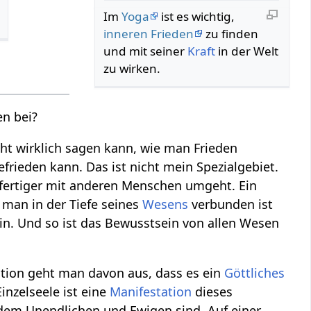
Im
Yoga
ist es wichtig,
inneren Frieden
zu finden
und mit seiner
Kraft
in der Welt
zu wirken.
en bei?
cht wirklich sagen kann, wie man Frieden
rieden kann. Das ist nicht mein Spezialgebiet.
dfertiger mit anderen Menschen umgeht. Ein
s man in der Tiefe seines
Wesens
verbunden ist
ein. Und so ist das Bewusstsein von allen Wesen
dition geht man davon aus, dass es ein
Göttliches
Einzelseele ist eine
Manifestation
dieses
it dem Unendlichen und Ewigen sind. Auf einer