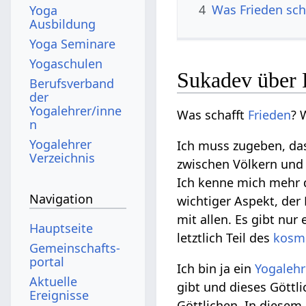
4
Was Frieden sch
Yoga
Ausbildung
Yoga Seminare
Yogaschulen
Sukadev über 
Berufsverband
der
Yogalehrer/inne
Was schafft
Frieden
? 
n
Yogalehrer
Ich muss zugeben, das
Verzeichnis
zwischen Völkern und 
Ich kenne mich mehr 
Navigation
wichtiger Aspekt, der 
mit allen. Es gibt nur 
Hauptseite
letztlich Teil des
kosm
Gemeinschafts­
portal
Ich bin ja ein
Yogalehr
Aktuelle
gibt und dieses Göttl
Ereignisse
Göttlichen. In diesem 