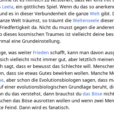
s
Leela
, ein göttliches Spiel. Wenn du das so anerke
und es in dieser Verbundenheit die ganze
Welt
gibt. 
anze Welt träumst, so träumt die
Weltenseele
dieser
Friedfertigkeit da. Nicht du musst gegen die anderen
 dieses kosmischen Traumes ist vielleicht deine b
inmal eine Grundeinstellung.
rage, was weiter
Frieden
schafft, kann man davon ausg
sich vielleicht nicht immer gut, aber letztlich mein
h sagt, dass er bewusst das Schlechte will. Menschen
en, dass sie etwas Gutes bewirken wollen. Manche Me
me
, aber schon die Evolutionsbiologen sagen, dass 
f einer evolutionsbiologischen Grundlage beruht, d
nn du das verstehst, dann brauchst du
das Böse
nicht
chen das Böse ausrotten wollen und wenn zwei Men
e Feind. Dann wird es fanatisch.