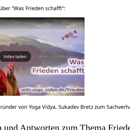
über "Was Frieden schafft":
Video laden
Gründer von Yoga Vidya, Sukadev Bretz zum Sachverh
n und Antworten zum Thema Fried