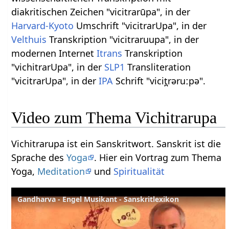
diakritischen Zeichen "vicitrarūpa", in der
Harvard-Kyoto
Umschrift "vicitrarUpa", in der
Velthuis
Transkription "vicitraruupa", in der
modernen Internet
Itrans
Transkription
"vichitrarUpa", in der
SLP1
Transliteration
"vicitrarUpa", in der
IPA
Schrift "vicit̪rəruːpə".
Video zum Thema Vichitrarupa
Vichitrarupa ist ein Sanskritwort. Sanskrit ist die
Sprache des
Yoga
. Hier ein Vortrag zum Thema
Yoga,
Meditation
und
Spiritualität
Gandharva - Engel Musikant - Sanskritlexikon