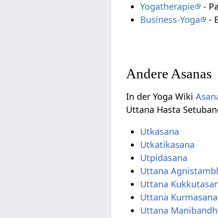
Yogatherapie
- P
Business-Yoga
- 
Andere Asanas
In der Yoga Wiki
Asana
Uttana Hasta Setuban
Utkasana
Utkatikasana
Utpidasana
Uttana Agnistamb
Uttana Kukkutasa
Uttana Kurmasana
Uttana Manibandha