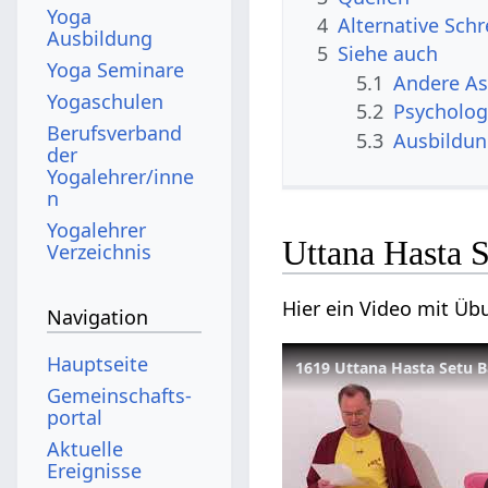
Yoga
4
Alternative Sch
Ausbildung
5
Siehe auch
Yoga Seminare
5.1
Andere A
Yogaschulen
5.2
Psycholog
Berufsverband
5.3
Ausbildu
der
Yogalehrer/inne
n
Yogalehrer
Uttana Hasta 
Verzeichnis
Hier ein Video mit Ü
Navigation
Hauptseite
1619 Uttana Hasta Setu 
Gemeinschafts­
portal
Aktuelle
Ereignisse