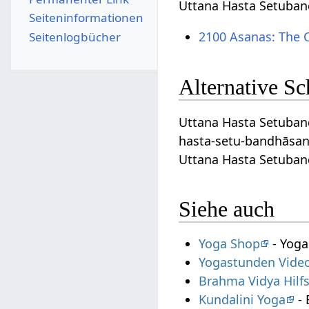
Uttana Hasta Setuban
Seiten­­informationen
2100 Asanas: The 
Seitenlogbücher
Alternative S
Uttana Hasta Setuband
hasta-setu-bandhāsan
Uttana Hasta Setuban
Siehe auch
Yoga Shop
- Yoga
Yogastunden Vide
Brahma Vidya Hilf
Kundalini Yoga
- 