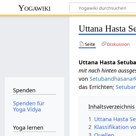
Yogawiki
Uttana Hasta S
Seite
Diskussion
Uttana Hasta Setub
mit nach hinten aussge
von
Setubandhasana
das Errichten;
Setuba
Spenden
Spenden für
Inhaltsverzeichnis
Yoga Vidya
1
Uttana Hasta S
2
Klassifikation 
Yoga lernen
3
Quellen