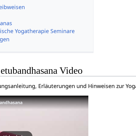
reibweisen
sanas
ische Yogatherapie Seminare
ngen
Setubandhasana Video
bungsanleitung, Erläuterungen und Hinweisen zur Yo
Bandhasana