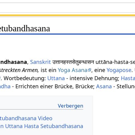
etubandhasana
andhasana
,
Sanskrit
उत्तानहस्तसेतुबन्धासन uttāna-has
streckten Armen,
ist ein
Yoga Asana
, eine
Yogapose
.
. Wortbedeutung:
Uttana
- intensive Dehnung;
Hast
ndha
- Errichten einer Brücke, Brücke;
Asana
- Stellun
etubandhasana Video
von Uttana Hasta Setubandhasana