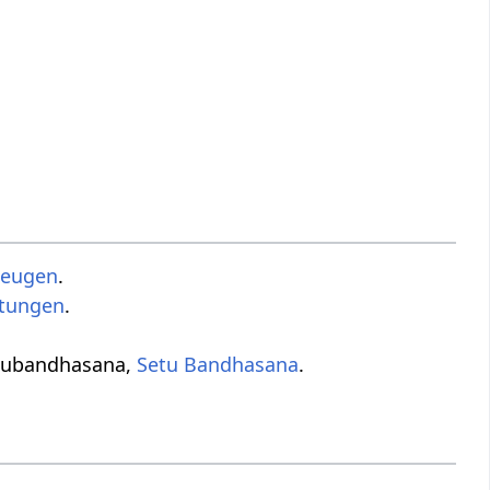
beugen
.
ltungen
.
etubandhasana,
Setu Bandhasana
.