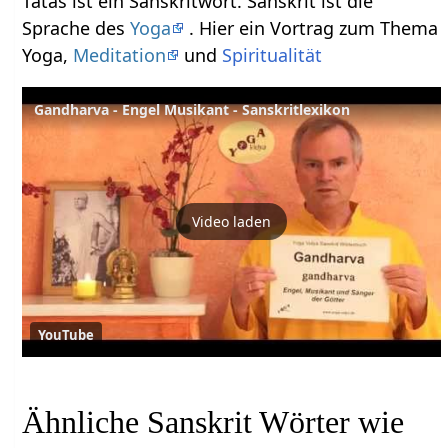
Tatas ist ein Sanskritwort. Sanskrit ist die
Sprache des
Yoga
. Hier ein Vortrag zum Thema
Yoga,
Meditation
und
Spiritualität
Gandharva - Engel Musikant - Sanskritlexikon
Video laden
YouTube
Ähnliche Sanskrit Wörter wie