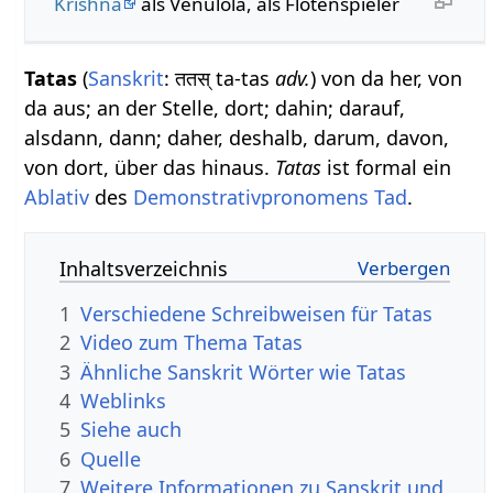
Krishna
als Venulola, als Flötenspieler
Tatas
(
Sanskrit
: ततस् ta-tas
adv.
) von da her, von
da aus; an der Stelle, dort; dahin; darauf,
alsdann, dann; daher, deshalb, darum, davon,
von dort, über das hinaus.
Tatas
ist formal ein
Ablativ
des
Demonstrativpronomens
Tad
.
Inhaltsverzeichnis
1
Verschiedene Schreibweisen für Tatas
2
Video zum Thema Tatas
3
Ähnliche Sanskrit Wörter wie Tatas
4
Weblinks
5
Siehe auch
6
Quelle
7
Weitere Informationen zu Sanskrit und