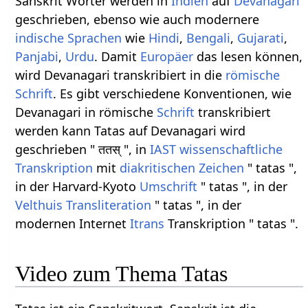
Sanskrit Wörter werden in
Indien
auf
Devanagari
geschrieben, ebenso wie auch modernere
indische Sprachen
wie
Hindi
,
Bengali
,
Gujarati
,
Panjabi
,
Urdu
. Damit
Europäer
das lesen können,
wird Devanagari transkribiert in die
römische
Schrift
. Es gibt verschiedene Konventionen, wie
Devanagari in römische
Schrift
transkribiert
werden kann Tatas auf Devanagari wird
geschrieben " ततस् ", in
IAST
wissenschaftliche
Transkription
mit
diakritischen Zeichen
" tatas ",
in der Harvard-Kyoto
Umschrift
" tatas ", in der
Velthuis
Transliteration
" tatas ", in der
modernen Internet
Itrans
Transkription " tatas ".
Video zum Thema Tatas