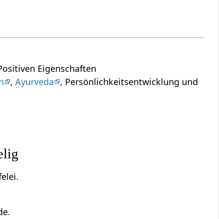
ositiven Eigenschaften
n
,
Ayurveda
, Persönlichkeitsentwicklung und
elig
elei.
de.