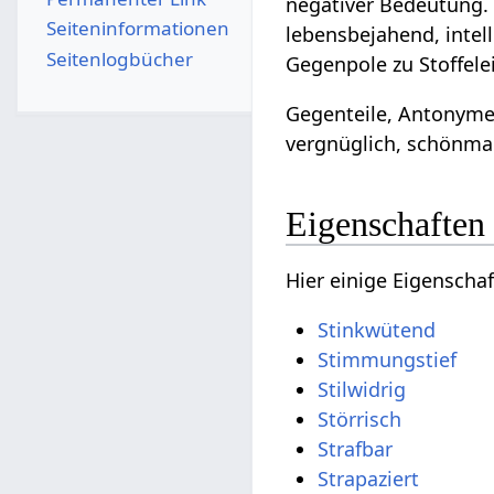
negativer Bedeutung. G
Seiten­­informationen
lebensbejahend, intel
Seitenlogbücher
Gegenpole zu Stoffele
Gegenteile, Antonyme
vergnüglich, schönma
Eigenschaften
Hier einige Eigenscha
Stinkwütend
Stimmungstief
Stilwidrig
Störrisch
Strafbar
Strapaziert