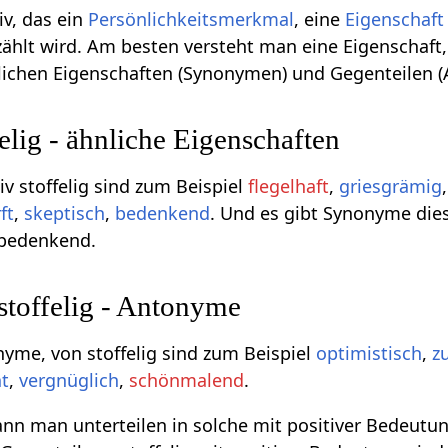
tiv, das ein
Persönlichkeitsmerkmal
, eine
Eigenschaft
ählt wird. Am besten versteht man eine Eigenschaft
nlichen Eigenschaften (Synonymen) und Gegenteilen 
lig - ähnliche Eigenschaften
 stoffelig sind zum Beispiel
flegelhaft
,
griesgrämig
ft
,
skeptisch
,
bedenkend
. Und es gibt Synonyme diese
 bedenkend.
stoffelig - Antonyme
nyme, von stoffelig sind zum Beispiel
optimistisch
,
z
nt
,
vergnüglich
,
schönmalend
.
n man unterteilen in solche mit positiver Bedeutun