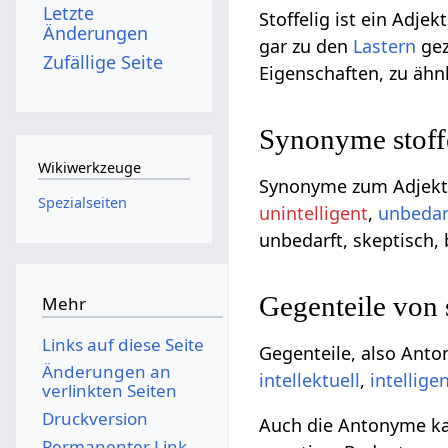
Letzte
Stoffelig ist ein Adjek
Änderungen
gar zu den
Lastern
gez
Zufällige Seite
Eigenschaften, zu äh
Synonyme stoffe
Wikiwerkzeuge
Synonyme zum Adjektiv
Spezialseiten
unintelligent
,
unbedar
unbedarft, skeptisch,
Gegenteile von 
Mehr
Links auf diese Seite
Gegenteile, also Anto
Änderungen an
intellektuell
,
intellige
verlinkten Seiten
Druckversion
Auch die Antonyme kan
Permanenter Link