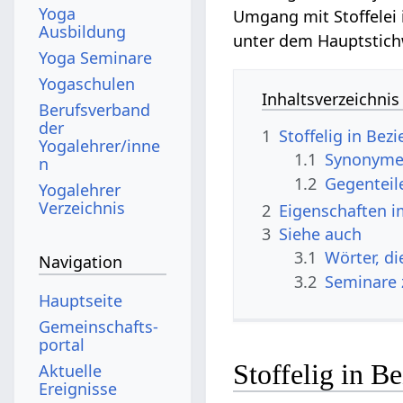
Yoga
Umgang mit Stoffelei i
Ausbildung
unter dem Hauptstic
Yoga Seminare
Yogaschulen
Inhaltsverzeichnis
Berufsverband
der
1
Stoffelig in Be
Yogalehrer/inne
1.1
Synonyme 
n
1.2
Gegenteil
Yogalehrer
Verzeichnis
2
Eigenschaften i
3
Siehe auch
3.1
Wörter, di
Navigation
3.2
Seminare 
Hauptseite
Gemeinschafts­
portal
Stoffelig in B
Aktuelle
Ereignisse