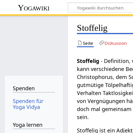
Yogawiki
Stoffelig
Seite
Diskussion
Stoffelig
- Definition,
kann verschiedene Bed
Christophorus, dem Sch
gutmütige Tölpelhafti
Spenden
Verhalten Taktlosigke
Spenden für
von Vergnügungen hält
Yoga Vidya
doch mal gemeinsam in
sein.
Yoga lernen
Stoffelig ist ein Adjek