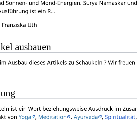
ind Sonnen- und Mond-Energien. Surya Namaskar un
Ausführung ist ein R…
 Franziska Uth
eln‏‎ Artikel ausbauen
tikels zu Schaukeln‏‎ ? Wir freuen uns über deine Vorschläge per Email an
sung
ann interpretiert
nkt von
Yoga
,
Meditation
,
Ayurveda
,
Spiritualität