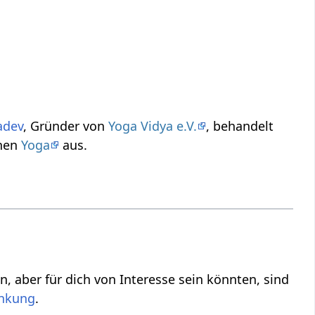
adev
, Gründer von
Yoga Vidya e.V.
, behandelt
ssischen
Yoga
aus.
ind
.