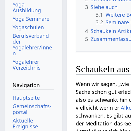
Yoga
3
Siehe auch
Ausbildung
3.1
Yoga Seminare
3.2
Seminare 
Yogaschulen
4
Schaukeln
Berufsverband
5
Zusammenfass
der
Yogalehrer/inne
n
Yogalehrer
Schaukeln aus 
Verzeichnis
Wenn wir sagen, „wie 
Navigation
Sache schon gut erled
Hauptseite
also es schwankt hin 
Gemeinschafts­
vielleicht wenn er
Alk
portal
schwanken. Es gibt au
Aktuelle
der Meditation das Ge
Ereignisse