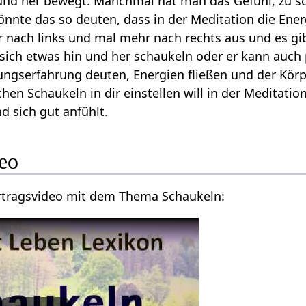
 und her bewegt. Manchmal hat man das Gefühl, zu s
nte das so deuten, dass in der Meditation die Energ
 nach links und mal mehr nach rechts aus und es gi
sich etwas hin und her schaukeln oder er kann auch 
ngserfahrung deuten, Energien fließen und der Körp
hen Schaukeln in dir einstellen will in der Meditatio
d sich gut anfühlt.
 Video
Hier findest du ein Vortragsvideo mit dem Thema Schaukeln‏‎: