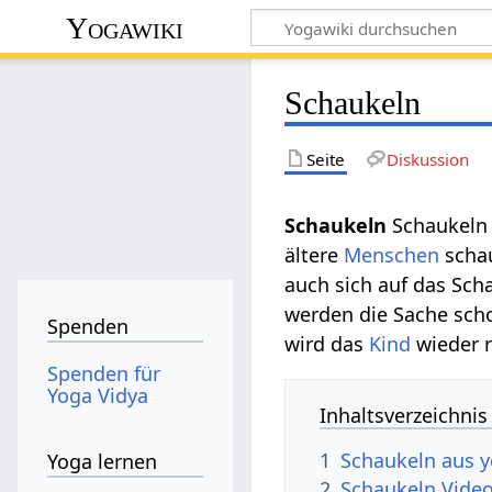
Yogawiki
Schaukeln
Seite
Diskussion
Schaukeln‏‎
Schaukeln 
ältere
Menschen
schau
auch sich auf das Sch
werden die Sache sch
Spenden
wird das
Kind
wieder r
Spenden für
Yoga Vidya
Inhaltsverzeichnis
1
Schaukeln aus y
Yoga lernen
2
Schaukeln‏‎ Vide