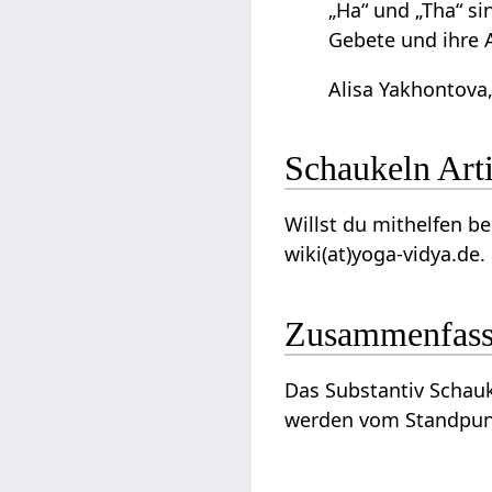
„Ha“ und „Tha“ s
Gebete und ihre 
Alisa Yakhontova,
Schauk
Willst du mithelfen beim Ausbau dieses Ar
wiki(at)yoga-vidya.de.
Zusammenfas
Das Substantiv Schaukeln‏‎ ist ein Wort beziehungsweise Ausdruck im Zusammenhang von Bewegung und k
werden vom Standpu