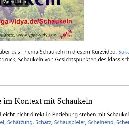
Video laden
Verstehe etwas mehr über das Thema Schaukeln‏‎ in diesem Kurzvideo.
Suk
hier das Wort, den Ausdruck, Schaukeln‏‎ von Gesichtspunkten des kla
 direkt in Beziehung stehen mit Schaukeln‏‎, aber für dich von Interesse sein könnten, s
,
,
,
,
,