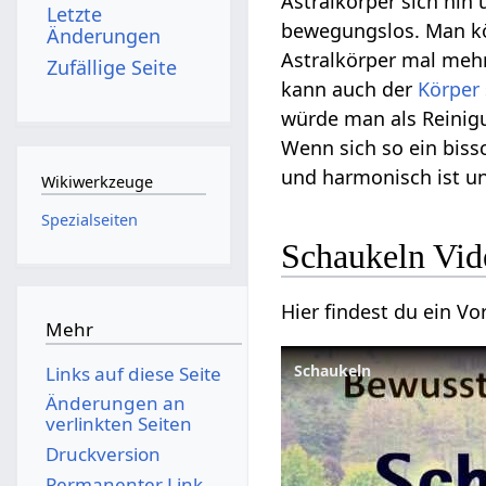
Astralkörper sich hin
Letzte
bewegungslos. Man kön
Änderungen
Astralkörper mal mehr
Zufällige Seite
kann auch der
Körper
würde man als Reinigu
Wenn sich so ein bissc
und harmonisch ist un
Wikiwerkzeuge
Spezialseiten
Schaukeln‏‎
Mehr
Schaukeln
Links auf diese Seite
Änderungen an
verlinkten Seiten
Druckversion
Permanenter Link