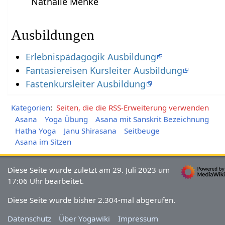
Nathalie Menke
Ausbildungen
Erlebnispädagogik Ausbildung
Fantasiereisen Kursleiter Ausbildung
Fastenkursleiter Ausbildung
Kategorien
:
Seiten, die die RSS-Erweiterung verwenden
Asana
Yoga Übung
Asana mit Sanskrit Bezeichnung
Hatha Yoga
Janu Shirasana
Seitbeuge
Asana im Sitzen
Diese Seite wurde zuletzt am 29. Juli 2023 um
17:06 Uhr bearbeitet.
Diese Seite wurde bisher 2.304-mal abgerufen.
Datenschutz
Über Yogawiki
Impressum