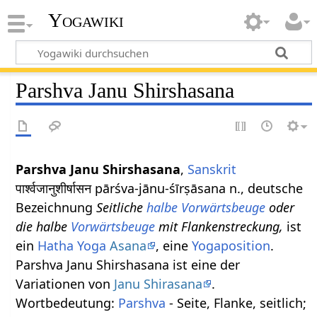
Yogawiki
Parshva Janu Shirshasana
Parshva Janu Shirshasana
,
Sanskrit
पार्श्वजानुशीर्षासन pārśva-jānu-śīrṣāsana n., deutsche
Bezeichnung
Seitliche
halbe Vorwärtsbeuge
oder
die halbe
Vorwärtsbeuge
mit Flankenstreckung,
ist
ein
Hatha Yoga
Asana
, eine
Yogaposition
.
Parshva Janu Shirshasana ist eine der
Variationen von
Janu Shirasana
.
Wortbedeutung:
Parshva
- Seite, Flanke, seitlich;