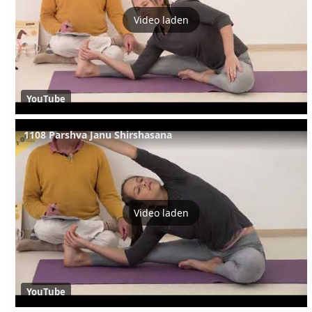
Video laden
YouTube
1108 Parshva Janu Shirshasana
Video laden
YouTube