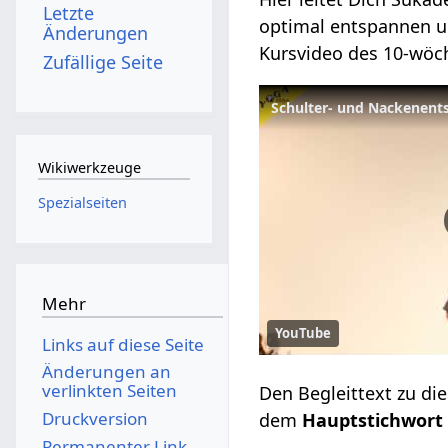
Letzte
optimal entspannen un
Änderungen
Kursvideo des 10-wöc
Zufällige Seite
Wikiwerkzeuge
Spezialseiten
Mehr
YouTube
Links auf diese Seite
Änderungen an
verlinkten Seiten
Den Begleittext zu d
Druckversion
dem
Hauptstichwor
Permanenter Link