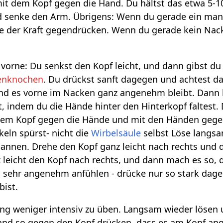
it dem Kopf gegen die Hand. Du hältst das etwa 5-1
d senke den Arm. Übrigens: Wenn du gerade ein man
te der Kraft gegendrücken. Wenn du gerade kein Nac
h vorne: Du senkst den Kopf leicht, und dann gibst 
nknochen
. Du drückst sanft dagegen und achtest da
nd es vorne im Nacken ganz angenehm bleibt. Dann l
 indem du die Hände hinter den Hinterkopf faltest. 
em Kopf gegen die Hände und mit den Händen gegen 
eln spürst- nicht die
Wirbelsäule
selbst Löse langs
nen. Drehe den Kopf ganz leicht nach rechts und dr
z leicht den Kopf nach rechts, und dann mach es so, 
h sehr angenehm anfühlen - drücke nur so stark dageg
bist.
ang weniger intensiv zu üben. Langsam wieder lösen u
and so gegen den Kopf drücken, dass es am Kopf ang