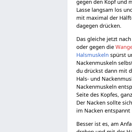
gegen den Kopf und m
Lasse langsam los un
mit maximal der Hälf
dagegen drücken.
Das gleiche jetzt nac
oder gegen die
Wange
Halsmuskeln
spürst u
Nackenmuskeln selbst,
du drückst dann mit d
Hals- und Nackenmusk
Nackenmuskeln entspan
Seite des Kopfes, gan
Der Nacken sollte sic
im Nacken entspannt 
Besser ist es, am Anf
drehen und mit der H