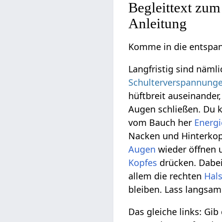
Begleittext zum
Anleitung
Komme in die entspa
Langfristig sind näml
Schulterverspannung
hüftbreit auseinander
Augen schließen. Du k
vom Bauch her
Energi
Nacken und Hinterkop
Augen
wieder öffnen u
Kopfes
drücken. Dabei
allem die rechten
Hal
bleiben. Lass langsam 
Das gleiche links: Gi