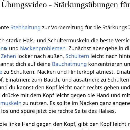
 Übungsvideo - Stärkungsübungen für
nnte
Stehhaltung
zur Vorbereitung für die Stärkungs
ich starke Hals- und Schultermuskeln die beste Versi
en
und
Nackenproblemen
. Zunächst aber gehe in d
,
Zehen
locker nach außen,
Schultern
leicht nach hin
annst dich auf deine
Bauchatmung
konzentrieren un
e
zu Schultern, Nacken und Hinterkopf atmest. Eina
f. Einatmen: zum Bauch, und ausatmen: zu Schultern
nd du kannst den Kopf leicht nach rechts geben und
 drücke mit dem Kopf leicht gegen die Hand und mi
smuskeln
zu nutzen. Es sollte im Nacken ganz angene
los und spüre jetzt die rechte Seite des Halses.
b die linke Hand gegen den Kopf, gibt den Kopf leicht