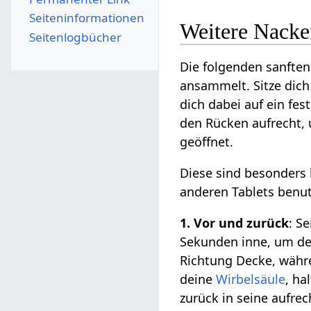
Seiten­­informationen
Weitere Nack
Seitenlogbücher
Die folgenden sanfte
ansammelt. Sitze dich
dich dabei auf ein fes
den Rücken aufrecht, 
geöffnet.
Diese sind besonders 
anderen Tablets benu
1. Vor und zurück
: S
Sekunden inne, um de
Richtung Decke, währe
deine
Wirbelsäule
, ha
zurück in seine aufrec