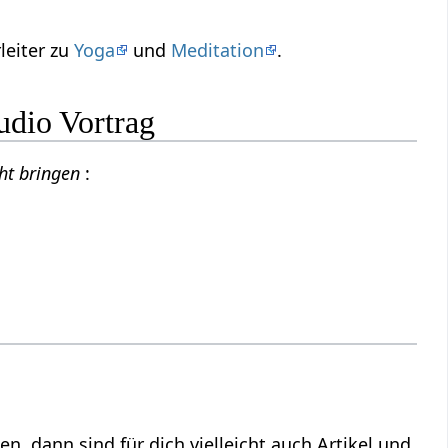
leiter zu
Yoga
und
Meditation
.
udio Vortrag
cht bringen
:
en, dann sind für dich vielleicht auch Artikel und