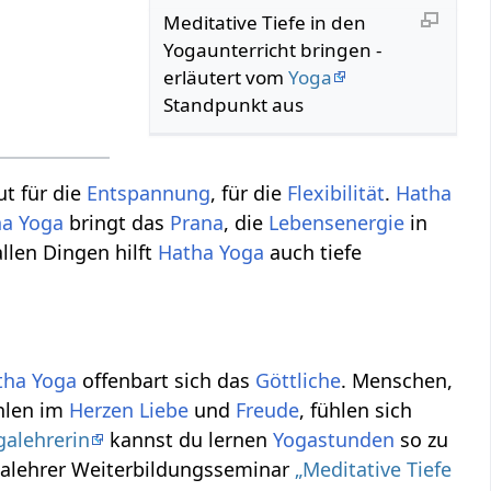
Meditative Tiefe in den
Yogaunterricht bringen -
erläutert vom
Yoga
Standpunkt aus
ut für die
Entspannung
, für die
Flexibilität
.
Hatha
ha Yoga
bringt das
Prana
, die
Lebensenergie
in
llen Dingen hilft
Hatha Yoga
auch tiefe
tha Yoga
offenbart sich das
Göttliche
. Menschen,
ühlen im
Herzen
Liebe
und
Freude
, fühlen sich
galehrerin
kannst du lernen
Yogastunden
so zu
ogalehrer Weiterbildungsseminar
„Meditative Tiefe