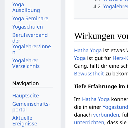
Yoga
4.2
Yogalehre
Ausbildung
Yoga Seminare
Yogaschulen
Wirkungen vo
Berufsverband
der
Yogalehrer/inne
Hatha Yoga
ist etwas
n
Yoga
ist gut für
Herz-K
Yogalehrer
Gang, hilft dir eine s
Verzeichnis
Bewusstheit
zu beko
Navigation
Tiefe Erfahrunge im
Hauptseite
Im
Hatha Yoga
können
Gemeinschafts­
die in einer
Yogastun
portal
danach
verbunden
, f
Aktuelle
unterrichten
, dass si
Ereignisse