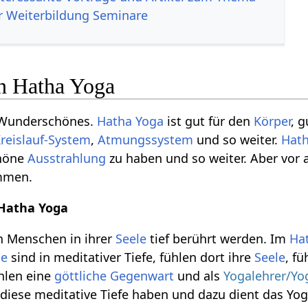
r Weiterbildung Seminare
n Hatha Yoga
 Wunderschönes.
Hatha Yoga
ist gut für den
Körper
, g
reislauf-System
,
Atmungssystem
und so weiter.
Hat
chöne
Ausstrahlung
zu haben und so weiter. Aber vor a
mmen.
 Hatha Yoga
 Menschen in ihrer
Seele
tief berührt werden. Im
Ha
de
sind in meditativer Tiefe, fühlen dort ihre
Seele
, f
ühlen eine
göttliche Gegenwart
und als
Yogalehrer/Yo
e diese meditative Tiefe haben und dazu dient das Y