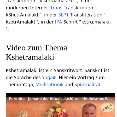
Transkription " k.setraamalakii ", in der
modernen Internet
Itrans
Transkription "
kShetrAmalakI ", in der
SLP1
Transliteration "
kzetrAmalakI ", in der
IPA
Schrift " eːt̪rɑːmələkiː
".
Video zum Thema
Kshetramalaki
Kshetramalaki ist ein Sanskritwort. Sanskrit ist
die Sprache des
Yoga
. Hier ein Vortrag zum
Thema Yoga,
Meditation
und
Spiritualität
Purohita - Jemand der Rituale ausführt - Hinduismus Wörterbuch