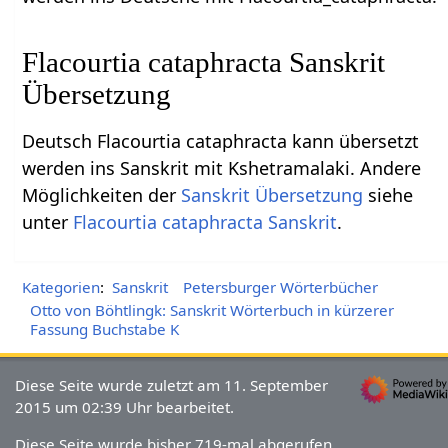
Flacourtia cataphracta Sanskrit
Übersetzung
Deutsch Flacourtia cataphracta kann übersetzt
werden ins Sanskrit mit Kshetramalaki. Andere
Möglichkeiten der
Sanskrit Übersetzung
siehe
unter
Flacourtia cataphracta Sanskrit
.
Kategorien
:
Sanskrit
Petersburger Wörterbücher
Otto von Böhtlingk: Sanskrit Wörterbuch in kürzerer
Fassung Buchstabe K
Diese Seite wurde zuletzt am 11. September
2015 um 02:39 Uhr bearbeitet.
Diese Seite wurde bisher 719-mal abgerufen.