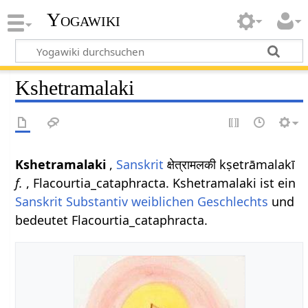
Yogawiki
Kshetramalaki
Kshetramalaki
,
Sanskrit
क्षेत्रामलकी kṣetrāmalakī
f.
, Flacourtia_cataphracta. Kshetramalaki ist ein
Sanskrit Substantiv
weiblichen
Geschlechts
und
bedeutet Flacourtia_cataphracta.