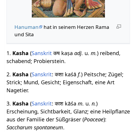
Hanuman
hat in seinem Herzen Rama
und Sita
1.
Kasha
(
Sanskrit
कष kaṣa
adj.
u.
m.
) reibend,
schabend; Probierstein.
2.
Kasha
(
Sanskrit
: कशा kaśā
f.
) Peitsche; Zügel;
Strick; Mund, Gesicht; Eigenschaft, eine Art
Nagetier.
3.
Kasha
(
Sanskrit
: काश kāśa
m.
u.
n.
)
Erscheinung, Sichtbarkeit, Glanz; eine Heilpflanze
aus der Familie der Süßgräser (
Poaceae
):
Saccharum spontaneum
.