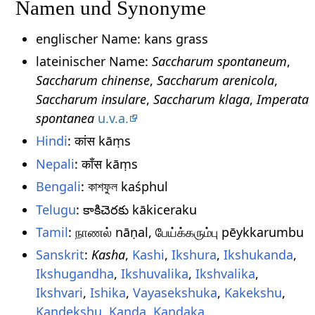
Namen und Synonyme
englischer Name: kans grass
lateinischer Name:
Saccharum spontaneum
,
Saccharum chinense
,
Saccharum arenicola
,
Saccharum insulare
,
Saccharum klaga
,
Imperata
spontanea
u.v.a.
Hindi
: कांस kāṃs
Nepali
: काँस kāṃs
Bengali
: কাশফুল kaśphul
Telugu
: కాకిచెరకు kākiceraku
Tamil
: நாணல் nāṇal, பேய்க்கரும்பு pēykkarumbu
Sanskrit
:
Kasha
,
Kashi
,
Ikshura
,
Ikshukanda
,
Ikshugandha
,
Ikshuvalika
,
Ikshvalika
,
Ikshvari
,
Ishika
,
Vayasekshuka
,
Kakekshu
,
Kandekshu
,
Kanda
,
Kandaka
,