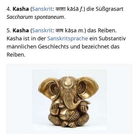
4.
Kasha
(
Sanskrit
: काशा kāśā
f.
) die Süßgrasart
Saccharum spontaneum
.
5.
Kasha
(
Sanskrit
: काष kāṣa
m.
) das Reiben.
Kasha ist in der
Sanskritsprache
ein Substantiv
männlichen Geschlechts und bezeichnet das
Reiben.