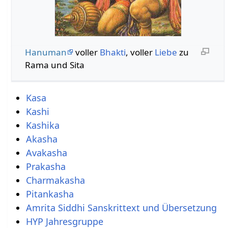
Hanuman
voller
Bhakti
, voller
Liebe
zu
Rama und Sita
Kasa
Kashi
Kashika
Akasha
Avakasha
Prakasha
Charmakasha
Pitankasha
Amrita Siddhi Sanskrittext und Übersetzung
HYP Jahresgruppe