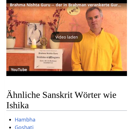
Brahma Nishta Guru -- der in Brahman verankerte Guru -- Sanskrit Lexikon
Video laden
YouTube
Ähnliche Sanskrit Wörter wie
Ishika
Hambha
Goshati