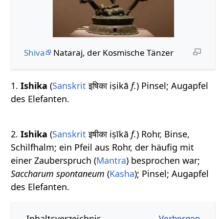
Shiva
Nataraj, der Kosmische Tänzer
1.
Ishika
(
Sanskrit
इषिका iṣikā
f.
) Pinsel; Augapfel
des Elefanten.
2.
Ishika
(
Sanskrit
इषीका iṣīkā
f.
) Rohr, Binse,
Schilfhalm; ein Pfeil aus Rohr, der häufig mit
einer Zauberspruch (
Mantra
) besprochen war;
Saccharum spontaneum
(
Kasha
); Pinsel; Augapfel
des Elefanten.
Inhaltsverzeichnis