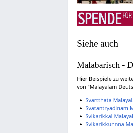
Siehe auch
Malabarisch - 
Hier Beispiele zu wei
von "Malayalam Deutsc
Svartthata Malaya
Svatantryadinam 
Svikarikkal Malay
Svikarikkunnna M