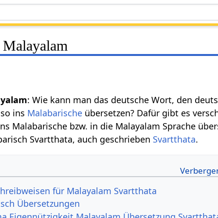
t Malayalam
ayalam
: Wie kann man das deutsche Wort, den deu
lso ins
Malabarische
übersetzen? Dafür gibt es versc
ns Malabarische bzw. in die Malayalam Sprache übe
barisch Svartthata, auch geschrieben
Svartthata
.
hreibweisen für Malayalam Svartthata
sch Übersetzungen
a Eigennützigkeit Malayalam Übersetzung Svartthat