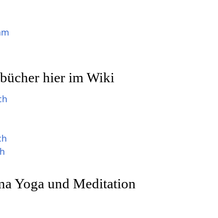
am
bücher hier im Wiki
ch
ch
ch
a Yoga und Meditation