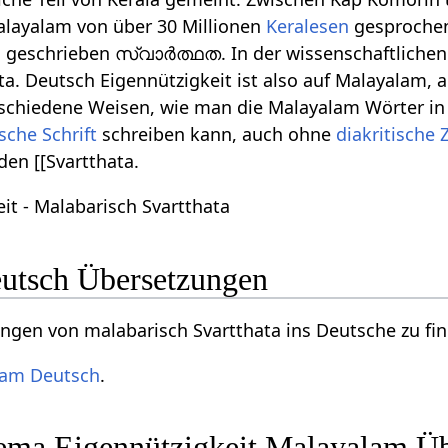
alayalam von über 30 Millionen
Keralesen
gesprochen.
t, geschrieben സ്വാർത്ഥത. In der wissenschaftliche
ta. Deutsch Eigennützigkeit ist also auf Malayalam,
erschiedene Weisen, wie man die Malayalam Wörter in 
che Schrift
schreiben kann, auch ohne
diakritische 
en [[Svartthata.
it - Malabarisch Svartthata
utsch Übersetzungen
gen von malabarisch Svartthata ins Deutsche zu fi
lam Deutsch
.
ma Eigennützigkeit Malayalam Übe