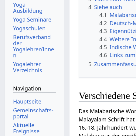
Yoga
4
Siehe auch
Ausbildung
4.1
Malabaris
Yoga Seminare
4.2
Deutsch-
Yogaschulen
4.3
Eigennütz
Berufsverband
4.4
Weitere I
der
4.5
Indische 
Yogalehrer/inne
4.6
Links zum
n
Yogalehrer
5
Zusammenfass
Verzeichnis
Navigation
Verschiedene 
Hauptseite
Gemeinschafts­
Das Malabarische Wor
portal
Malayalam Schrift hat
Aktuelle
16.-18. Jahrhundert 
Ereignisse
Malabar nur der nördl