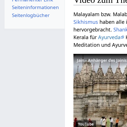
Seiten­­informationen
Malayalam bzw. Malaba
Seitenlogbücher
Sikhismus
haben alle 
hervorgebracht.
Shan
Kerala für
Ayurveda
K
Meditation und Ayurve
Jain - Anhänger des Jaini
YouTube