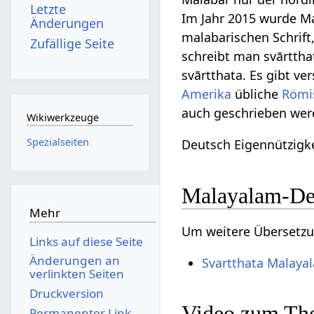
Letzte
Im Jahr 2015 wurde M
Änderungen
malabarischen Schrif
Zufällige Seite
schreibt man svārttha
svārtthata. Es gibt v
Amerika
übliche
Römis
auch geschrieben werd
Wikiwerkzeuge
Spezialseiten
Deutsch Eigennützigke
Malayalam-De
Mehr
Um weitere Übersetzun
Links auf diese Seite
Änderungen an
Svartthata Malaya
verlinkten Seiten
Druckversion
Video zum The
Permanenter Link