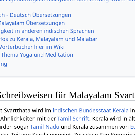
ch - Deutsch Übersetzungen
Malayalam Übersetzungen
igkeit in anderen indischen Sprachen
nfos zu Kerala, Malayalam und Malabar
Wörterbücher hier im Wiki
 Thema Yoga und Meditation
ung
Schreibweisen für Malayalam Svart
t Svartthata wird im
indischen Bundesstaat
Kerala
in
 Ähnlichkeiten mit der
Tamil Schrift
. Kerala wird in 
wurden sogar
Tamil Nadu
und Kerala zusammen von
E
iche Teil von Kerala gemeint. Zwischen Kap Komorin