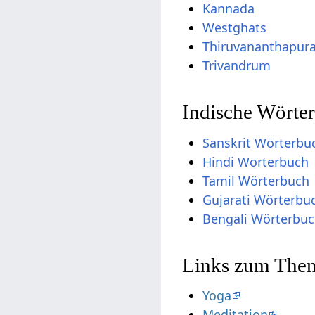
Kannada
Westghats
Thiruvananthapur
Trivandrum
Indische Wörter
Sanskrit Wörterbu
Hindi Wörterbuch
Tamil Wörterbuch
Gujarati Wörterbu
Bengali Wörterbu
Links zum Them
Yoga
Meditation