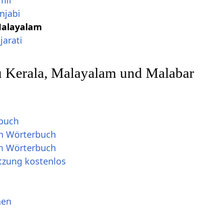
njabi
Malayalam
jarati
zu Kerala, Malayalam und Malabar
buch
h Wörterbuch
m Wörterbuch
tzung kostenlos
hen