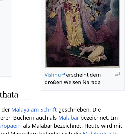
Vishnu
erscheint dem
großen Weisen Narada
thata
 der
Malayalam Schrift
geschrieben. Die
älteren Büchern auch als
Malabar
bezeichnet. Im
uropäern
als Malabar bezeichnet. Heute wird mit
 und Mangalore befindet sich die
Malabarküste
.