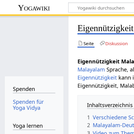
Yogawiki
Eigennützigkei
Seite
Diskussion
Eigennützigkeit Mal
Malayalam
Sprache, a
Eigennützigkeit
kann i
Eigennützigkeit, Mala
Spenden
Spenden für
Inhaltsverzeichnis
Yoga Vidya
1
Verschiedene Sc
2
Malayalam-Deut
Yoga lernen
3
Video zum Them