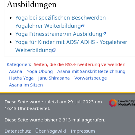
Ausbildungen
Yoga bei spezifischen Beschwerden -
Yogalehrer Weiterbildung
Yoga Fitnesstrainer/in Ausbildung
Yoga für Kinder mit ADS/ ADHS - Yogalehrer
Weiterbildung
Kategorien
:
Seiten, die die RSS-Erweiterung verwenden
Asana
Yoga Übung
Asana mit Sanskrit Bezeichnung
Hatha Yoga
Janu Shirasana
Vorwärtsbeuge
Asana im Sitzen
Diese Seite wurde zuletzt am 29. Juli 2023 um
16:43 Uhr bearbeitet.
Diese Seite wurde bisher 2.313-mal abgerufen.
Datenschutz
Über Yogawiki
Impressum