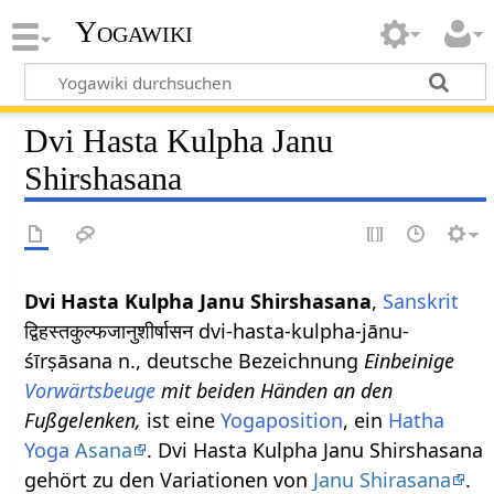
Yogawiki
Dvi Hasta Kulpha Janu
Shirshasana
Dvi Hasta Kulpha Janu Shirshasana
,
Sanskrit
द्विहस्तकुल्फजानुशीर्षासन dvi-hasta-kulpha-jānu-
śīrṣāsana n., deutsche Bezeichnung
Einbeinige
Vorwärtsbeuge
mit beiden Händen an den
Fußgelenken,
ist eine
Yogaposition
, ein
Hatha
Yoga
Asana
. Dvi Hasta Kulpha Janu Shirshasana
gehört zu den Variationen von
Janu Shirasana
.