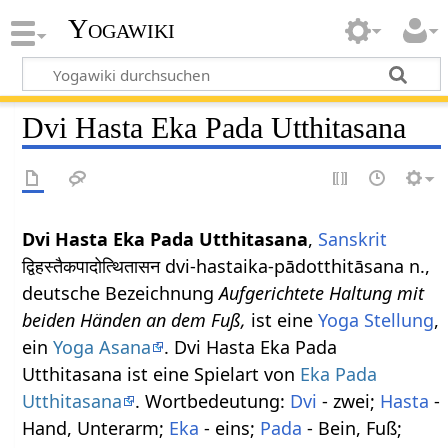
Yogawiki
Dvi Hasta Eka Pada Utthitasana
Dvi Hasta Eka Pada Utthitasana
,
Sanskrit
द्विहस्तैकपादोत्थितासन dvi-hastaika-pādotthitāsana n.,
deutsche Bezeichnung
Aufgerichtete Haltung mit
beiden Händen an dem Fuß,
ist eine
Yoga Stellung
,
ein
Yoga Asana
. Dvi Hasta Eka Pada
Utthitasana ist eine Spielart von
Eka Pada
Utthitasana
. Wortbedeutung:
Dvi
- zwei;
Hasta
-
Hand, Unterarm;
Eka
- eins;
Pada
- Bein, Fuß;