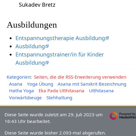
Sukadev Bretz
Ausbildungen
Entspannungstherapie Ausbildung
Ausbildung
Entspannungstrainer/in für Kinder
Ausbildung
Kategorien
:
Seiten, die die RSS-Erweiterung verwenden
Asana
Yoga Übung
Asana mit Sanskrit Bezeichnung
Hatha Yoga
Eka Pada Utthitasana
Utthitasana
Vorwärtsbeuge
Stehhaltung
Diese Seite wurde zuletzt am 29. Juli 2023 um
16:43 Uhr bearbeitet.
Diese Seite wurde bisher 2.093-mal abgerufen.