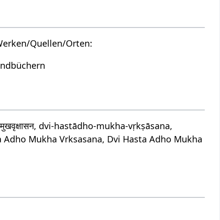
Werken/Quellen/Orten:
Handbüchern
ुखवृक्षासन, dvi-hastādho-mukha-vṛkṣāsana,
ta Adho Mukha Vrksasana, Dvi Hasta Adho Mukha