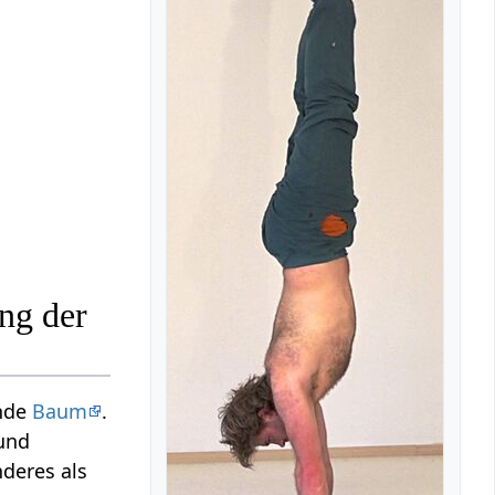
ng der
ende
Baum
.
und
deres als