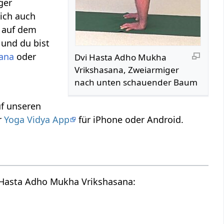
ger
ich auch
 auf dem
 und du bist
ana
oder
Dvi Hasta Adho Mukha
Vrikshasana, Zweiarmiger
nach unten schauender Baum
uf unseren
r
Yoga Vidya App
für iPhone oder Android.
i Hasta Adho Mukha Vrikshasana: