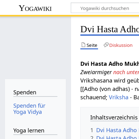
Yogawiki
Dvi Hasta Adh
Seite
Diskussion
Dvi Hasta Adho Muk
Zweiarmiger
nach unte
Vrikshasana wird geüb
[[Adho (von adhas) - 
Spenden
schauend;
Vriksha
- B
Spenden für
Yoga Vidya
Inhaltsverzeichnis
1
Dvi Hasta Adho
Yoga lernen
2
Dvi Hasta Adho