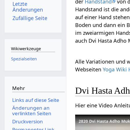
der
Handstand
von d
Letzte
Handstand ist die an
Änderungen
auf einer Hand stehen
Zufällige Seite
Boden und dann ein Be
im zweiarmigen Hands
auch Dvi Hasta Adho 
Wikiwerkzeuge
Spezialseiten
Alle Variationen und
Webseiten
Yoga Wiki 
Mehr
Dvi Hasta Adh
Links auf diese Seite
Hier eine Video Anlei
Änderungen an
verlinkten Seiten
Druckversion
2820 Dvi Hasta Adho Muk
Permanenter Link