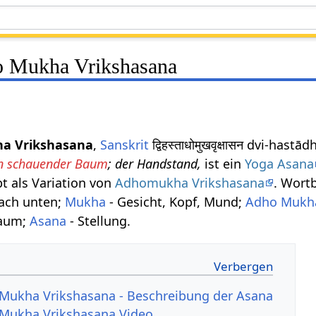
o Mukha Vrikshasana
ha Vrikshasana
,
Sanskrit
द्विहस्ताधोमुखवृक्षासन dvi-h
n schauender Baum
; der Handstand,
ist ein
Yoga Asana
t als Variation von
Adhomukha Vrikshasana
. Wort
nach unten;
Mukha
- Gesicht, Kopf, Mund;
Adho Mukh
aum;
Asana
- Stellung.
 Mukha Vrikshasana - Beschreibung der Asana
 Mukha Vrikshasana Video