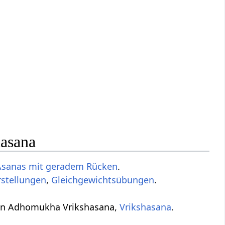
hasana
Asanas mit geradem Rücken
.
stellungen
,
Gleichgewichtsübungen
.
 von Adhomukha Vrikshasana,
Vrikshasana
.