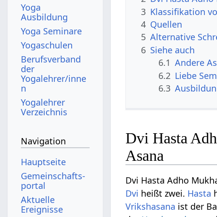
Yoga
3
Klassifikation 
Ausbildung
4
Quellen
Yoga Seminare
5
Alternative Sch
Yogaschulen
6
Siehe auch
Berufsverband
6.1
Andere A
der
6.2
Liebe Sem
Yogalehrer/inne
n
6.3
Ausbildu
Yogalehrer
Verzeichnis
Dvi Hasta Adh
Navigation
Asana
Hauptseite
Gemeinschafts­
Dvi Hasta Adho Mukha
portal
Dvi
heißt zwei.
Hasta
h
Aktuelle
Vrikshasana
ist der B
Ereignisse