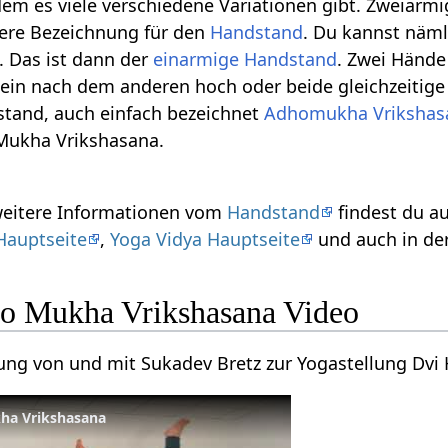
em es viele verschiedene Variationen gibt. Zweiarmi
dere Bezeichnung für den
Handstand
. Du kannst näml
. Das ist dann der
einarmige Handstand
. Zwei Hände
in nach dem anderen hoch oder beide gleichzeitige
tand, auch einfach bezeichnet
Adhomukha Vrikshas
Mukha Vrikshasana.
 weitere Informationen vom
Handstand
findest du a
Hauptseite
,
Yoga Vidya Hauptseite
und auch in de
o Mukha Vrikshasana Video
tung von und mit Sukadev Bretz zur Yogastellung Dv
ha Vrikshasana