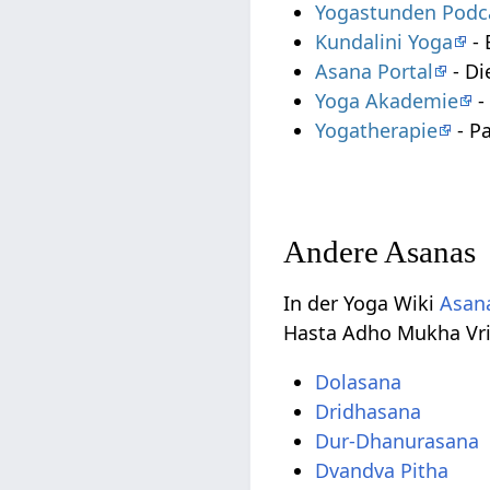
Yogastunden Podc
Kundalini Yoga
- 
Asana Portal
- Di
Yoga Akademie
-
Yogatherapie
- P
Andere Asanas
In der Yoga Wiki
Asana
Hasta Adho Mukha Vr
Dolasana
Dridhasana
Dur-Dhanurasana
Dvandva Pitha