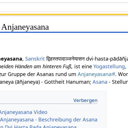
 Anjaneyasana
neyasana
,
Sanskrit
द्विहस्तपादाञ्जनेयासन dvi-hasta-pā
beiden Händen am hinteren Fuß,
ist eine
Yogastellung
,
zur Gruppe der Asanas rund um
Anjaneyasana
. Wo
njaneya (āñjaneya) - Gottheit Hanuman;
Asana
- Stellu
 Anjaneyasana Video
 Anjaneyasana - Beschreibung der Asana
von Dvi Hasta Pada Anjaneyasana