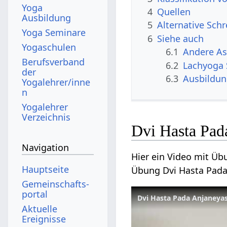
Yoga
4
Quellen
Ausbildung
5
Alternative Sch
Yoga Seminare
6
Siehe auch
Yogaschulen
6.1
Andere A
Berufsverband
6.2
Lachyoga
der
6.3
Ausbildu
Yogalehrer/inne
n
Yogalehrer
Verzeichnis
Dvi Hasta Pad
Navigation
Hier ein Video mit Üb
Hauptseite
Übung Dvi Hasta Pada
Gemeinschafts­
portal
Dvi Hasta Pada Anjaneya
Aktuelle
Ereignisse