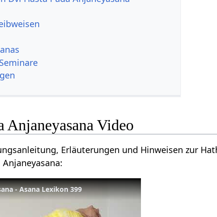
reibweisen
sanas
 Seminare
ngen
a Anjaneyasana Video
ungsanleitung, Erläuterungen und Hinweisen zur Ha
 Anjaneyasana:
sana - Asana Lexikon 399