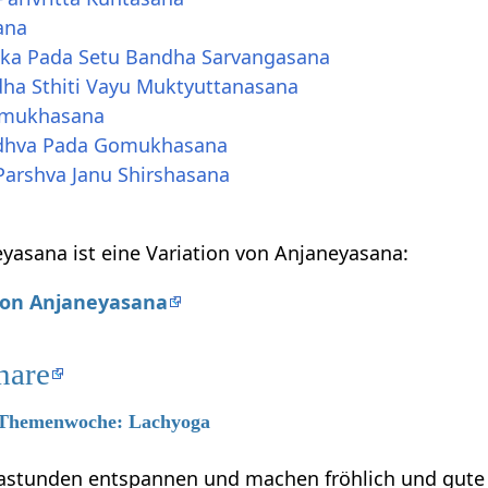
ana
Eka Pada Setu Bandha Sarvangasana
dha Sthiti Vayu Muktyuttanasana
omukhasana
rdhva Pada Gomukhasana
Parshva Janu Shirshasana
yasana ist eine Variation von Anjaneyasana:
 von Anjaneyasana
nare
6 Themenwoche: Lachyoga
astunden entspannen und machen fröhlich und gute L