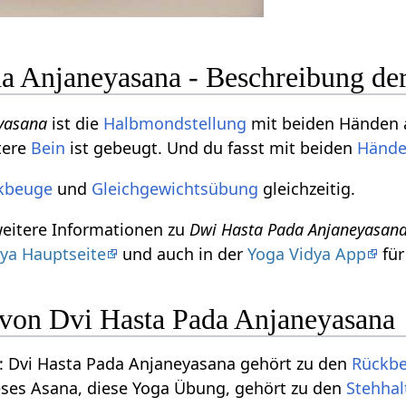
a Anjaneyasana - Beschreibung de
yasana
ist die
Halbmondstellung
mit beiden Händen a
tere
Bein
ist gebeugt. Und du fasst mit beiden
Händ
kbeuge
und
Gleichgewichtsübung
gleichzeitig.
weitere Informationen zu
Dwi Hasta Pada Anjaneyasan
ya Hauptseite
und auch in der
Yoga Vidya App
für
n von Dvi Hasta Pada Anjaneyasana
 Dvi Hasta Pada Anjaneyasana gehört zu den
Rückb
eses Asana, diese Yoga Übung, gehört zu den
Stehha