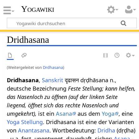
Yogawiki
Dridhasana
(Weitergeleitet von
Drdhasana
)
Dridhasana
,
Sanskrit
दृढासन dṛḍhāsana n.,
deutsche Bezeichnung
Feste Stellung; kann helfen,
das Nasenloch zu öffnen (auf der linken Seite
liegend, öffnet sich das rechte Nasenloch und
umgekehrt),
ist ein
Asana
aus dem
Yoga
, eine
Yoga Stellung
. Dridhasana ist eine der Varianten
von
Anantasana
. Wortbedeutung:
Dridha
(dṛḍha)
- u.a. fest, unentwegt, dauerhaft, sicher;
Asana
-