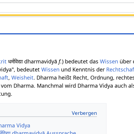
rit
धर्मविद्या dharmavidyā
f.
) bedeutet das
Wissen
über 
idya", bedeutet
Wissen
und Kenntnis der
Rechtschaf
haft
,
Weisheit
. Dharma heißt Recht, Ordnung, rechte
vom Dharma. Manchmal wird Dharma Vidya auch als 
tung.
harma Vidya
मविद्या dharmavidyā Aussprache