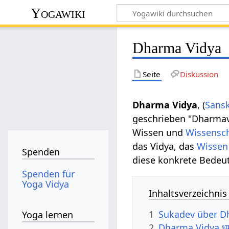
Yogawiki
Dharma Vidya
Seite
Diskussion
Dharma Vidya
, (
Sansk
geschrieben "Dharmav
Wissen und
Wissensc
das Vidya, das
Wissen
Spenden
diese konkrete Bedeu
Spenden für
Yoga Vidya
Inhaltsverzeichnis
1
Sukadev über D
Yoga lernen
2
Dharma Vidya धर्