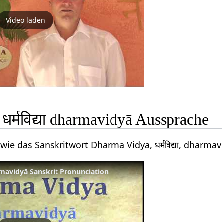
Video laden
र्मविद्या dharmavidyā Aussprache
wie das Sanskritwort Dharma Vidya, धर्मविद्या, dharm
harmavidyā Sanskrit Pronunciation