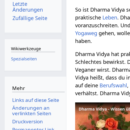
Letzte
Änderungen
So ist Dharma Vidya s
praktische
Leben
. Dh
Zufällige Seite
voranzuschreiten. Und
Yogaweg
gehen, wolle
haben.
Wikiwerkzeuge
Dharma Vidya hat prak
Spezialseiten
Schlechtes bewirkst. 
Veganer wirst. Dharm
Vidya heißt, dass du
auf deine
Berufswahl
,
Mehr
verhältst. Dharma Vidy
Links auf diese Seite
Änderungen an
Dharma Vidya - Wissen üb
verlinkten Seiten
Druckversion
Permanenter Link