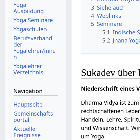
Yoga
3
Siehe auch
Ausbildung
4
Weblinks
Yoga Seminare
5
Seminare
Yogaschulen
5.1
Indische S
Berufsverband
5.2
Jnana Yog
der
Yogalehrer/inne
n
Yogalehrer
Sukadev über
Verzeichnis
Niederschrift eines 
Navigation
Dharma Vidya ist zum 
Hauptseite
rechtschaffenen Leben
Gemeinschafts­
Handeln, Lehre, Spiri
portal
und Wissenschaft. Wir
Aktuelle
Ereignisse
um Yoga.