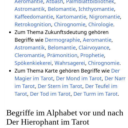
Aeromantie
,
Atbash
,
Palmblattbibliothek
,
Astromantik
,
Belomantie
,
Ichthyomantie
,
Kaffeedomantie
,
Kartomantie
,
Nigromantie
,
Retrokognition
,
Chirognomie
,
Chirologie
.
Zum Thema Zukunftsdeutung gehören
Begriffe wie
Dermographie
,
Aeromantie
,
Astromantik
,
Belomantie
,
Clairvoyance
,
Cleromantie
,
Prämonition
,
Prophetie
,
Spökenkiekerei
,
Wahrsagerei
,
Chirognomie
.
Zum Thema Karte gehören Begriffe wie
Der
Magier im Tarot
,
Der Mond im Tarot
,
Der Narr
im Tarot
,
Der Stern im Tarot
,
Der Teufel im
Tarot
,
Der Tod im Tarot
,
Der Turm im Tarot
.
Begriffe im Alphabet vor und nach
Der Hierophant im Tarot