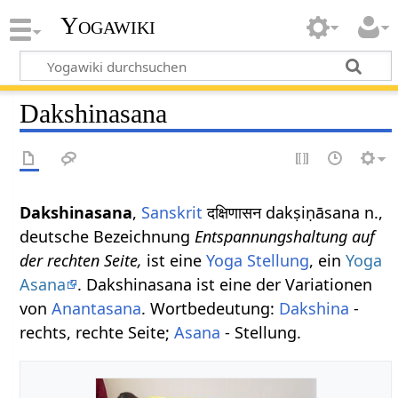
Yogawiki
Dakshinasana
Dakshinasana
,
Sanskrit
दक्षिणासन dakṣiṇāsana n.,
deutsche Bezeichnung
Entspannungshaltung auf
der rechten Seite,
ist eine
Yoga Stellung
, ein
Yoga
Asana
. Dakshinasana ist eine der Variationen
von
Anantasana
. Wortbedeutung:
Dakshina
-
rechts, rechte Seite;
Asana
- Stellung.