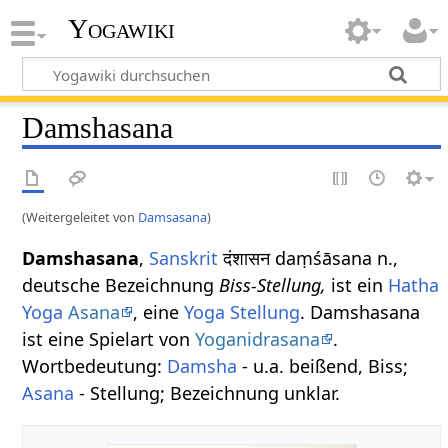
Yogawiki
Damshasana
(Weitergeleitet von
Damsasana
)
Damshasana
,
Sanskrit
दंशासन daṃśāsana n.,
deutsche Bezeichnung
Biss-Stellung,
ist ein
Hatha
Yoga
Asana
, eine
Yoga Stellung
. Damshasana
ist eine Spielart von
Yoganidrasana
.
Wortbedeutung:
Damsha
- u.a. beißend, Biss;
Asana
- Stellung; Bezeichnung unklar.