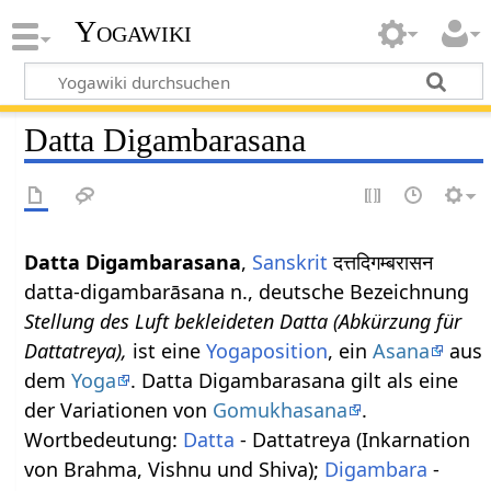
Yogawiki
Datta Digambarasana
Datta Digambarasana
,
Sanskrit
दत्तदिगम्बरासन
datta-digambarāsana n., deutsche Bezeichnung
Stellung des Luft bekleideten Datta (Abkürzung für
Dattatreya),
ist eine
Yogaposition
, ein
Asana
aus
dem
Yoga
. Datta Digambarasana gilt als eine
der Variationen von
Gomukhasana
.
Wortbedeutung:
Datta
- Dattatreya (Inkarnation
von Brahma, Vishnu und Shiva);
Digambara
-