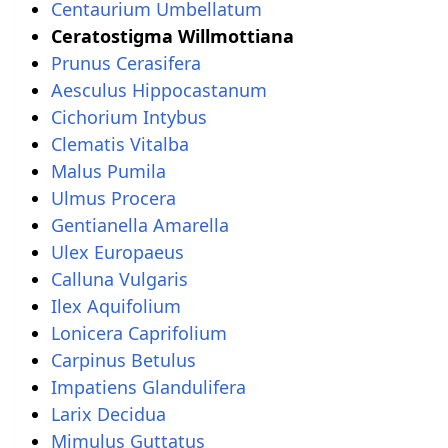
Centaurium Umbellatum
Ceratostigma Willmottiana
Prunus Cerasifera
Aesculus Hippocastanum
Cichorium Intybus
Clematis Vitalba
Malus Pumila
Ulmus Procera
Gentianella Amarella
Ulex Europaeus
Calluna Vulgaris
Ilex Aquifolium
Lonicera Caprifolium
Carpinus Betulus
Impatiens Glandulifera
Larix Decidua
Mimulus Guttatus