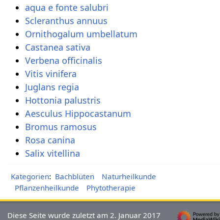
aqua e fonte salubri
Scleranthus annuus
Ornithogalum umbellatum
Castanea sativa
Verbena officinalis
Vitis vinifera
Juglans regia
Hottonia palustris
Aesculus Hippocastanum
Bromus ramosus
Rosa canina
Salix vitellina
Kategorien
:
Bachblüten
Naturheilkunde
Pflanzenheilkunde
Phytotherapie
Diese Seite wurde zuletzt am 2. Januar 2017