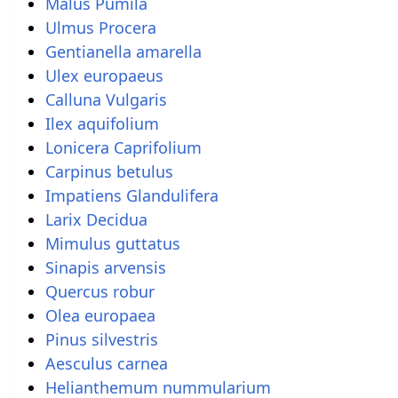
Malus Pumila
Ulmus Procera
Gentianella amarella
Ulex europaeus
Calluna Vulgaris
Ilex aquifolium
Lonicera Caprifolium
Carpinus betulus
Impatiens Glandulifera
Larix Decidua
Mimulus guttatus
Sinapis arvensis
Quercus robur
Olea europaea
Pinus silvestris
Aesculus carnea
Helianthemum nummularium