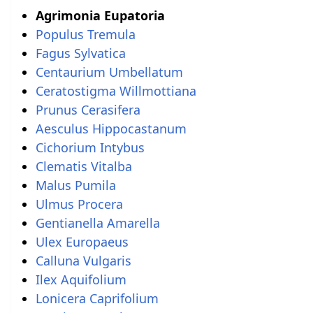
Agrimonia Eupatoria
Populus Tremula
Fagus Sylvatica
Centaurium Umbellatum
Ceratostigma Willmottiana
Prunus Cerasifera
Aesculus Hippocastanum
Cichorium Intybus
Clematis Vitalba
Malus Pumila
Ulmus Procera
Gentianella Amarella
Ulex Europaeus
Calluna Vulgaris
Ilex Aquifolium
Lonicera Caprifolium