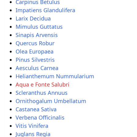
Carpinus Betulus
Impatiens Glandulifera
Larix Decidua
Mimulus Guttatus
Sinapis Arvensis
Quercus Robur
Olea Europaea
Pinus Silvestris
Aesculus Carnea
Helianthemum Nummularium
Aqua e Fonte Salubri
Scleranthus Annuus
Ornithogalum Umbellatum
Castanea Sativa
Verbena Officinalis
Vitis Vinifera
Juglans Regia