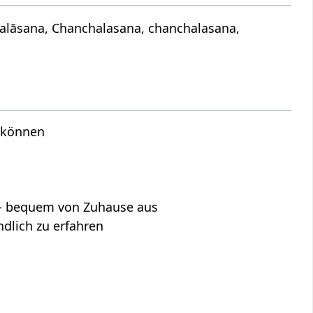
alāsana, Chanchalasana, chanchalasana,
n können
s - bequem von Zuhause aus
lich zu erfahren