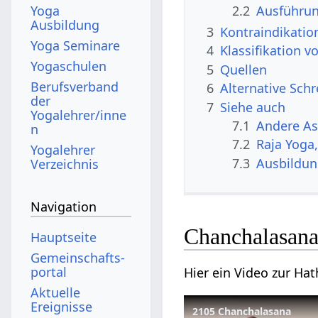
Yoga
2.2
Ausführu
Ausbildung
3
Kontraindikatio
Yoga Seminare
4
Klassifikation 
Yogaschulen
5
Quellen
Berufsverband
6
Alternative Sch
der
7
Siehe auch
Yogalehrer/inne
7.1
Andere A
n
7.2
Raja Yoga
Yogalehrer
7.3
Ausbildu
Verzeichnis
Navigation
Chanchalasana
Hauptseite
Gemeinschafts­
portal
Hier ein Video zur H
Aktuelle
Ereignisse
2105 Chanchalasana