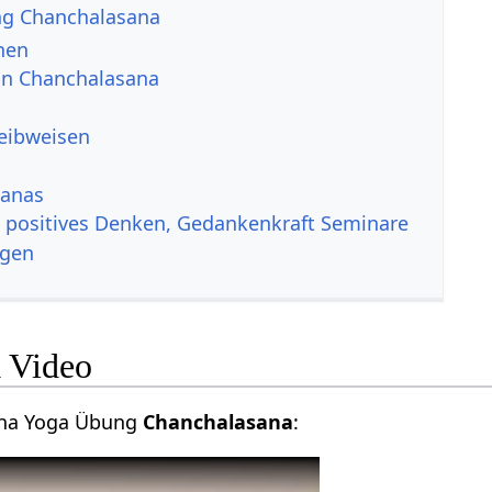
ng Chanchalasana
nen
von Chanchalasana
reibweisen
sanas
, positives Denken, Gedankenkraft Seminare
ngen
 Video
atha Yoga Übung
Chanchalasana
: