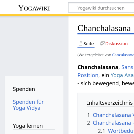
Yogawiki
Chanchalasana
Seite
Diskussion
(Weitergeleitet von
Cancalasan
Chanchalasana
,
Sans
Position
, ein
Yoga As
- sich bewegend, beweg
Spenden
Spenden für
Inhaltsverzeichnis
Yoga Vidya
1
Chanchalasana 
2
Chanchalasana 
Yoga lernen
2.1
Wortbedu