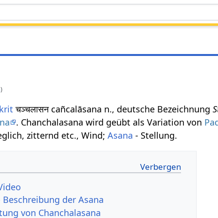
a
)
krit
चञ्चलासन cañcalāsana n., deutsche Bezeichnung
S
ana
. Chanchalasana wird geübt als Variation von
Pa
lich, zitternd etc., Wind;
Asana
- Stellung.
Video
- Beschreibung der Asana
tung von Chanchalasana