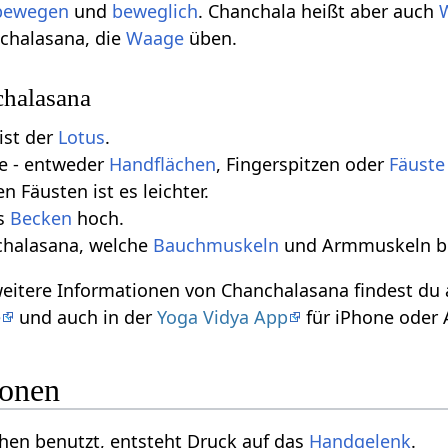
 bewegen
und
beweglich
. Chanchala heißt aber auch
chalasana, die
Waage
üben.
halasana
ist der
Lotus
.
e - entweder
Handflächen
, Fingerspitzen oder
Fäuste
en Fäusten ist es leichter.
as
Becken
hoch.
nchalasana, welche
Bauchmuskeln
und Armmuskeln b
weitere Informationen von Chanchalasana findest d
e
und auch in der
Yoga Vidya App
für iPhone oder 
ionen
hen benutzt, entsteht Druck auf das
Handgelenk
.