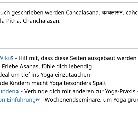
uch geschrieben werden Cancalasana, चञ्चलासन, cañc
a Pitha, Chanchalasan.
Wiki
- Hilf mit, dass diese Seiten ausgebaut werde
 Erlebe Asanas, fühle dich lebendig
deal um tief ins Yoga einzutauchen
ade Kindern macht Yoga besonders Spaß
tunden
- Verbinde dich mit anderen zur Yoga-Praxi
on Einführung
- Wochenendseminare, um Yoga gründ