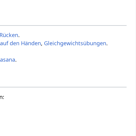
 Rücken
.
 auf den Händen
‏‎,
Gleichgewichtsübungen
.
asana
.
n: