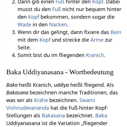
Dann gib einen
Fuß
hinter den
Kopf
. Dabei
musst du den
Fuß
nicht nur bequem hinter
den
Kopf
bekommen, sondern sogar die
Wade
in den
Nacken
.
Wenn dir das gelingt, dann fixiere das
Bein
mit dem
Kopf
und strecke die
Arme
zur
Seite.
Somit bist du im fliegenden
Kranich
.
Baka Uddiyanasana - Wortbedeutung
Baka
heißt Kranich,
uddiya
heißt fliegend. Als
Bakasana
bezeichnen manche Traditionen, das
was wir als
Krähe
bezeichnen.
Swami
Vishnudevananda
hat die Fuß-hinter-Kopf-
Stellungen als
Bakasana
bezeichnet.
Baka
Uddiyanasana ist die Variation „fliegender