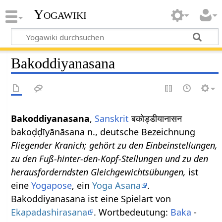
Yogawiki
Bakoddiyanasana
Bakoddiyanasana
,
Sanskrit
बकोड्डीयानासन
bakoḍḍīyānāsana n., deutsche Bezeichnung
Fliegender Kranich; gehört zu den Einbeinstellungen,
zu den Fuß-hinter-den-Kopf-Stellungen und zu den
herausforderndsten Gleichgewichtsübungen,
ist
eine
Yogapose
, ein
Yoga Asana
.
Bakoddiyanasana ist eine Spielart von
Ekapadashirasana
. Wortbedeutung:
Baka
-