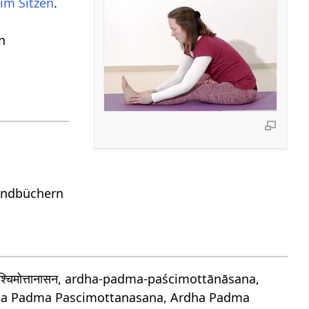
im Sitzen
.
n
Handbüchern
चिमोत्तानासन, ardha-padma-paścimottānāsana,
a Padma Pascimottanasana, Ardha Padma