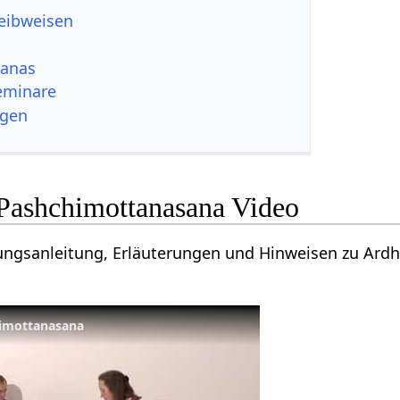
reibweisen
sanas
eminare
ngen
Pashchimottanasana Video
bungsanleitung, Erläuterungen und Hinweisen zu Ar
imottanasana