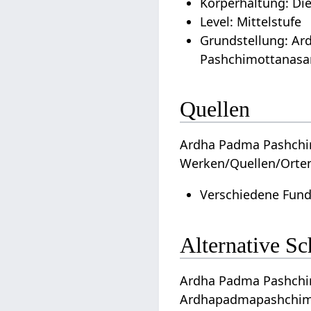
Körperhaltung: Di
Level: Mittelstufe
Grundstellung: Ar
Pashchimottanasa
Quellen
Ardha Padma Pashchim
Werken/Quellen/Orte
Verschiedene Fund
Alternative S
Ardha Padma Pashchimo
Ardhapadmapashchimo