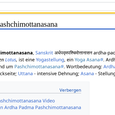
ashchimottanasana
himottanasana
,
Sanskrit
अर्धपद्मपश्चिमोत्तानासन ardh
ben
Lotus
,
ist eine
Yogastellung
, ein
Yoga Asana
. Ar
und um
Pashchimottanasana
. Wortbedeutung:
Ardh
ückseite;
Uttana
- intensive Dehnung;
Asana
- Stellun
shchimottanasana Video
 von Ardha Padma Pashchimottanasana