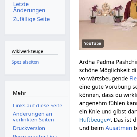
Letzte
Änderungen
Zufällige Seite
YouTube
Wikiwerkzeuge
Ardha Padma Pashchim
Spezialseiten
schöne Möglichkeit die
vorwärtsbeugende
Fle
eine gute Vorübung s
Mehr
können, dass du wirkl
angenehm fühlen kann
Links auf diese Seite
ein Knie und gibst da
Änderungen an
Hüftbeuge
. Das ist
verlinkten Seiten
und beim
Ausatmen
b
Druckversion
Permanenter Link