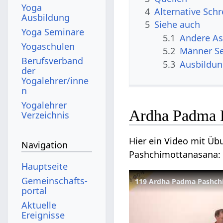
Yoga
4
Alternative Sch
Ausbildung
5
Siehe auch
Yoga Seminare
5.1
Andere A
Yogaschulen
5.2
Männer S
Berufsverband
5.3
Ausbildu
der
Yogalehrer/inne
n
Yogalehrer
Ardha Padma 
Verzeichnis
Hier ein Video mit Ü
Navigation
Pashchimottanasana:
Hauptseite
Gemeinschafts­
119 Ardha Padma Pashch
portal
Aktuelle
Ereignisse