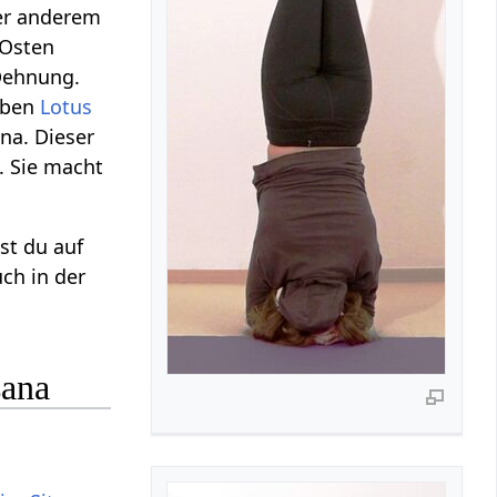
er anderem
 Osten
 Dehnung.
lben
Lotus
na. Dieser
. Sie macht
st du auf
ch in der
sana