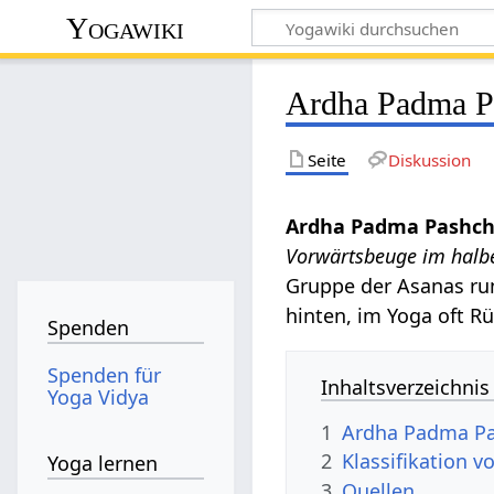
Yogawiki
Ardha Padma P
Seite
Diskussion
Ardha Padma Pashc
Vorwärtsbeuge im hal
Gruppe der Asanas r
hinten, im Yoga oft R
Spenden
Spenden für
Inhaltsverzeichnis
Yoga Vidya
1
Ardha Padma Pa
2
Klassifikation
Yoga lernen
3
Quellen