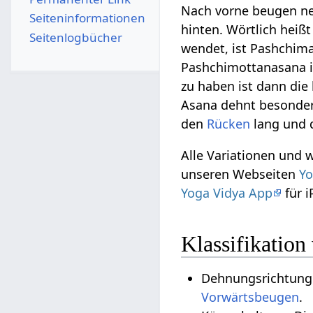
Nach vorne beugen ne
Seiten­­informationen
hinten. Wörtlich heiß
Seitenlogbücher
wendet, ist Pashchima 
Pashchimottanasana i
zu haben ist dann di
Asana dehnt besonder
den
Rücken
lang und 
Alle Variationen und 
unseren Webseiten
Yo
Yoga Vidya App
für 
Klassifikatio
Dehnungsrichtung
Vorwärtsbeugen
.