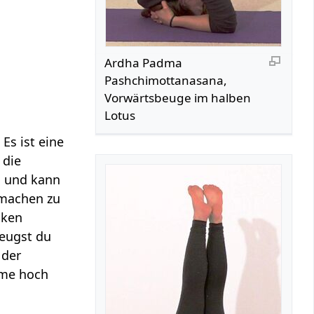
Ardha Padma
Pashchimottanasana,
Vorwärtsbeuge im halben
Lotus
Es ist eine
 die
und kann
 machen zu
cken
eugst du
 der
rme hoch