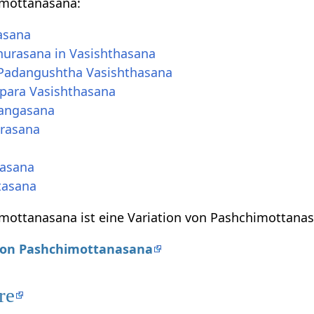
mottanasana:
asana
urasana in Vasishthasana
Padangushtha Vasishthasana
para Vasishthasana
angasana
rasana
nasana
tasana
ottanasana ist eine Variation von Pashchimottanas
 von Pashchimottanasana
re