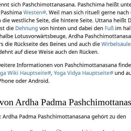
nnt sich Pashchimottanasana. Pashchima heißt unt
t Pashima
Westen
. Weil man sich rituell gerne nach
die westliche Seite, die hintere Seite. Uttana heißt
st die
Dehnung
von hinten und dabei den
Fuß
im ha
e halbe Lotusvorwärtsbeuge, Ardha Pashchimottanasa
s die Rückseite des Beines und auch die
Wirbelsäule
dehnt auf diese Weise auch den Rücken.
weitere Informationen von Pashchimottanasana finde
ga Wiki Hauptseite
,
Yoga Vidya Hauptseite
und au
iPhone oder Android.
n von Ardha Padma Pashchimottana
: Ardha Padma Pashchimottanasana gehört zu den