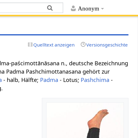
Anonym
Quelltext anzeigen
Versionsgeschichte
a-padma-paścimottānāsana n., deutsche Bezeichnung
dha Padma Pashchimottanasana gehört zur
a
- halb, Hälfte;
Padma
- Lotus;
Pashchima
-
g.