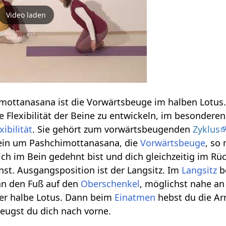
Video laden
ottanasana ist die Vorwärtsbeuge im halben Lotus. 
 Flexibilität der Beine zu entwickeln, im besonderen
xibilität
. Sie gehört zum vorwärtsbeugenden
Zyklus
ein um Pashchimottanasana, die
Vorwärtsbeuge
, so
ich im Bein gedehnt bist und dich gleichzeitig im Rü
st. Ausgangsposition ist der Langsitz. Im
Langsitz
b
nn den Fuß auf den
Oberschenkel
, möglichst nahe an
 der halbe Lotus. Dann beim
Einatmen
hebst du die A
eugst du dich nach vorne.