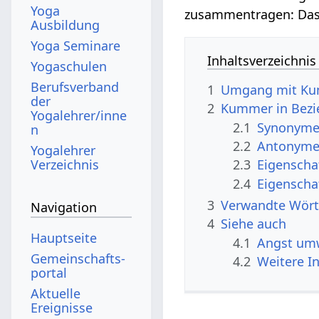
Yoga
zusammentragen: Das
Ausbildung
Yoga Seminare
Inhaltsverzeichnis
Yogaschulen
Berufsverband
1
Umgang mit Ku
der
2
Kummer in Bezi
Yogalehrer/inne
2.1
Synonyme 
n
2.2
Antonyme
Yogalehrer
Verzeichnis
2.3
Eigenscha
2.4
Eigenscha
3
Verwandte Wört
Navigation
4
Siehe auch
Hauptseite
4.1
Angst umw
Gemeinschafts­
4.2
Weitere I
portal
Aktuelle
Ereignisse