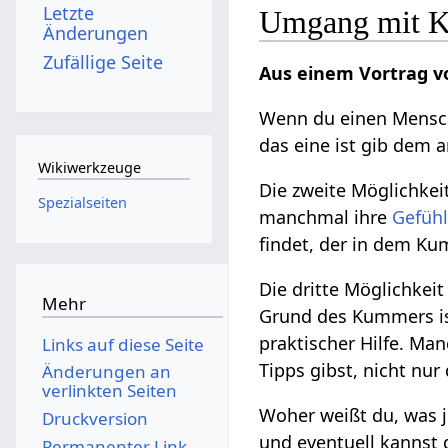
Letzte
Umgang mit K
Änderungen
Zufällige Seite
Aus einem Vortrag v
Wenn du einen Mensche
das eine ist gib dem a
Wikiwerkzeuge
Die zweite Möglichke
Spezialseiten
manchmal ihre
Gefüh
findet, der in dem K
Die dritte Möglichkeit
Mehr
Grund des Kummers ist
praktischer Hilfe. Ma
Links auf diese Seite
Tipps gibst, nicht nu
Änderungen an
verlinkten Seiten
Woher weißt du, was j
Druckversion
und eventuell kannst
Permanenter Link