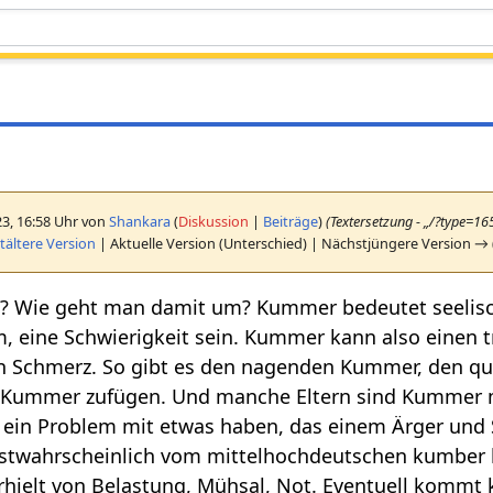
23, 16:58 Uhr von
Shankara
(
Diskussion
|
Beiträge
)
(Textersetzung - „/?type=1
ältere Version
| Aktuelle Version (Unterschied) | Nächstjüngere Version → 
s? Wie geht man damit um? Kummer bedeutet seelisc
m, eine Schwierigkeit sein. Kummer kann also einen
en Schmerz. So gibt es den nagenden Kummer, den 
Kummer zufügen. Und manche Eltern sind Kummer 
 ein Problem mit etwas haben, das einem Ärger und S
ahrscheinlich vom mittelhochdeutschen kumber bzw
rhielt von Belastung, Mühsal, Not. Eventuell kommt