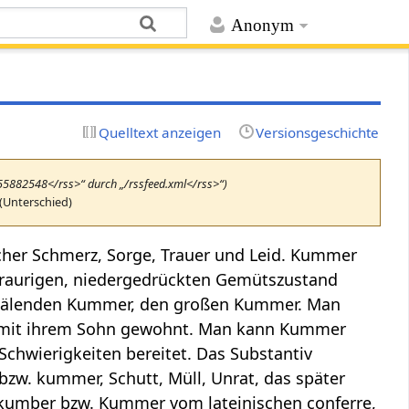
Anonym
Quelltext anzeigen
Versionsgeschichte
655882548</rss>“ durch „/rssfeed.xml</rss>“)
(Unterschied)
her Schmerz, Sorge, Trauer und Leid. Kummer
 traurigen, niedergedrückten Gemütszustand
quälenden Kummer, den großen Kummer. Man
mit ihrem Sohn gewohnt. Man kann Kummer
chwierigkeiten bereitet. Das Substantiv
. kummer, Schutt, Müll, Unrat, das später
 kumber bzw. Kummer vom lateinischen conferre,