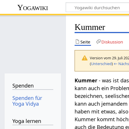
Yogawiki
Kummer
Seite
Diskussion
Version vom 29. Juli 20
(
Unterschied
)
← Nächst
Kummer
- was ist da
Spenden
kann auch ein Proble
bezeichnen, seelisch
Spenden für
Yoga Vidya
kann auch jemandem 
haben mit etwas, also
Kummer kommt höchstw
Yoga lernen
auch die Bedeutung e