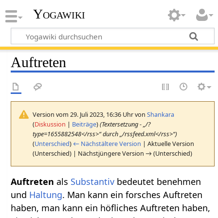
Yogawiki
Auftreten
Version vom 29. Juli 2023, 16:36 Uhr von
Shankara
(
Diskussion
|
Beiträge
)
(Textersetzung - „/?
type=1655882548</rss>“ durch „/rssfeed.xml</rss>“)
(
Unterschied
)
← Nächstältere Version
| Aktuelle Version
(Unterschied) | Nächstjüngere Version → (Unterschied)
Auftreten‏‎
als
Substantiv
bedeutet benehmen
und
Haltung
. Man kann ein forsches Auftreten
haben, man kann ein höfliches Auftreten haben,