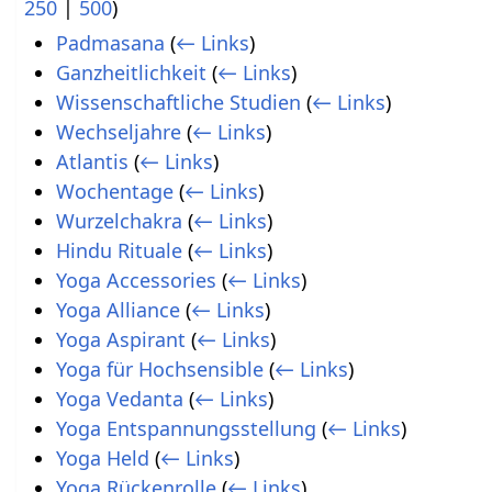
250
|
500
)
Padmasana
(
← Links
)
Ganzheitlichkeit
(
← Links
)
Wissenschaftliche Studien
(
← Links
)
Wechseljahre
(
← Links
)
Atlantis
(
← Links
)
Wochentage
(
← Links
)
Wurzelchakra
(
← Links
)
Hindu Rituale
(
← Links
)
Yoga Accessories
(
← Links
)
Yoga Alliance
(
← Links
)
Yoga Aspirant
(
← Links
)
Yoga für Hochsensible
(
← Links
)
Yoga Vedanta
(
← Links
)
Yoga Entspannungsstellung
(
← Links
)
Yoga Held
(
← Links
)
Yoga Rückenrolle
(
← Links
)