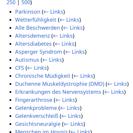
250
|
500
)
Parkinson
(
← Links
)
Wetterfühligkeit
(
← Links
)
Alle Beschwerden
(
← Links
)
Altersdemenz
(
← Links
)
Altersdiabetes
(
← Links
)
Asperger Syndrom
(
← Links
)
Autismus
(
← Links
)
CFS
(
← Links
)
Chronische Müdigkeit
(
← Links
)
Duchenne Muskeldystrophie (DMD)
(
← Links
)
Erkrankungen des Nervensystems
(
← Links
)
Fingerarthrose
(
← Links
)
Gelenkprobleme
(
← Links
)
Gelenkverschleiß
(
← Links
)
Gesichtsneuralgie
(
← Links
)
Menschen im Hospiz
(
← Links
)