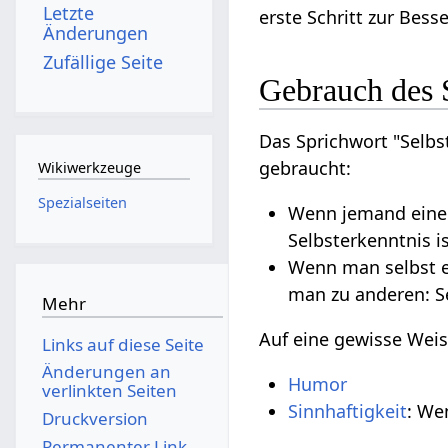
Letzte
erste Schritt zur Bess
Änderungen
Zufällige Seite
Gebrauch des S
Das Sprichwort "Selbst
gebraucht:
Wikiwerkzeuge
Spezialseiten
Wenn jemand einen
Selbsterkenntnis i
Wenn man selbst et
man zu anderen: Se
Mehr
Auf eine gewisse Weise
Links auf diese Seite
Änderungen an
Humor
verlinkten Seiten
Sinnhaftigkeit
: We
Druckversion
Permanenter Link