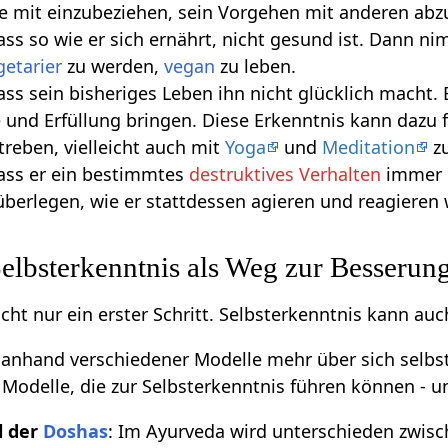
e mit einzubeziehen, sein Vorgehen mit anderen ab
ss so wie er sich ernährt, nicht gesund ist. Dann nim
getarier
zu werden,
vegan
zu leben.
ss sein bisheriges Leben ihn nicht glücklich macht.
 und Erfüllung bringen. Diese Erkenntnis kann dazu 
treben, vielleicht auch mit
Yoga
und
Meditation
zu
ass er ein bestimmtes
destruktives Verhalten
immer i
überlegen, wie er stattdessen agieren und reagieren w
lbsterkenntnis als Weg zur Besserun
icht nur ein erster Schritt. Selbsterkenntnis kann au
n, anhand verschiedener Modelle mehr über sich selb
e Modelle, die zur Selbsterkenntnis führen können - 
l der
Doshas
: Im Ayurveda wird unterschieden zwis