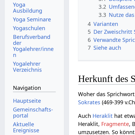
Yoga
3.2
Umfassend
Ausbildung
3.3
Nutze das 
Yoga Seminare
4
Varianten
Yogaschulen
5
Der Zweischritt
Berufsverband
6
Verwandte Spri
der
7
Siehe auch
Yogalehrer/inne
n
Yogalehrer
Verzeichnis
Herkunft des S
Navigation
Woher das Sprichwort 
Hauptseite
Sokrates
(469-399 v.Ch
Gemeinschafts­
portal
Auch
Heraklit
hat etwa
Heraklit,
Fragmente
, 
Aktuelle
Ereignisse
umzusetzen. So könnte