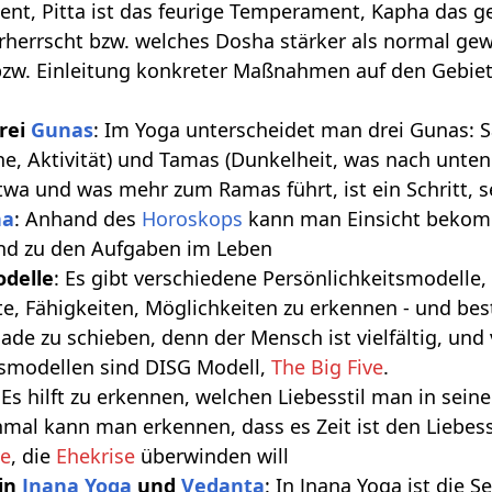
ent, Pitta ist das feurige Temperament, Kapha das 
herrscht bzw. welches Dosha stärker als normal gewo
w. Einleitung konkreter Maßnahmen auf den Gebie
rei
Gunas
: Im Yoga unterscheidet man drei Gunas: S
uhe, Aktivität) und Tamas (Dunkelheit, was nach unten
wa und was mehr zum Ramas führt, ist ein Schritt, 
ha
: Anhand des
Horoskops
kann man Einsicht bekom
nd zu den Aufgaben im Leben
odelle
: Es gibt verschiedene Persönlichkeitsmodelle
te, Fähigkeiten, Möglichkeiten zu erkennen - und best
lade zu schieben, denn der Mensch ist vielfältig, und 
tsmodellen sind DISG Modell,
The Big Five
.
 Es hilft zu erkennen, welchen Liebesstil man in sein
hmal kann man erkennen, dass es Zeit ist den Liebes
se
, die
Ehekrise
überwinden will
 in
Jnana Yoga
und
Vedanta
: In Jnana Yoga ist die S