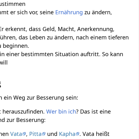
zustimmen
mt er sich vor, seine
Ernährung
zu ändern,
 Er erkennt, dass Geld, Macht, Anerkennung,
führen, das Leben zu ändern, nach einem tieferen
 beginnen.
n einer bestimmten Situation auftritt. So kann
ill
g
ch ein Weg zur Besserung sein:
st herauszufinden.
Wer bin ich
? Das ist eine
und zur Besserung:
chen
Vata
,
Pitta
und
Kapha
. Vata heißt