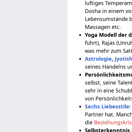
luftiges Temperam
Dosha in einem vor
Lebensumstände bz
Massagen etc.
Yoga Modell der d
führt), Rajas (Unr
was mehr zum Satt
Astrologie
,
Jyotis
seines Handelns u
Persönlichkeitsm
selbst, seine Talen
sehr in eine Schub
von Persönlichkei
Sechs Liebesstile
:
Partner hat. Manc
die
Beziehungskri
Selbsterkenntnis