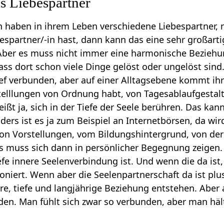
ls Liebespartner
haben in ihrem Leben verschiedene Liebespartner, ni
espartner/-in hast, dann kann das eine sehr großartig
Aber es muss nicht immer eine harmonische Beziehun
ass dort schon viele Dinge gelöst oder ungelöst sind.
ef verbunden, aber auf einer Alltagsebene kommt ihr 
telllungen von Ordnung habt, von Tagesablaufgestalt
ißt ja, sich in der Tiefe der Seele berühren. Das kan
Anders ist es ja zum Beispiel an Internetbörsen, da 
on Vorstellungen, vom Bildungshintergrund, von de
as muss sich dann in persönlicher Begegnung zeigen.
efe innere Seelenverbindung ist. Und wenn die da ist
iert. Wenn aber die Seelenpartnerschaft da ist plu
e, tiefe und langjährige Beziehung entstehen. Aber
n. Man fühlt sich zwar so verbunden, aber man hält 