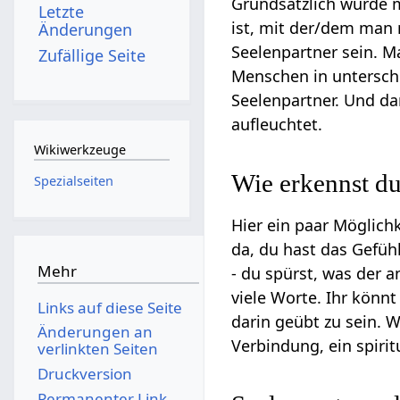
Grundsätzlich würde m
Letzte
ist, mit der/dem man 
Änderungen
Seelenpartner sein. M
Zufällige Seite
Menschen in unterschi
Seelenpartner. Und da
aufleuchtet.
Wikiwerkzeuge
Wie erkennst du
Spezialseiten
Hier ein paar Möglich
da, du hast das Gefüh
Mehr
- du spürst, was der a
viele Worte. Ihr könn
Links auf diese Seite
darin geübt zu sein. W
Änderungen an
Verbindung, ein spirit
verlinkten Seiten
Druckversion
Permanenter Link