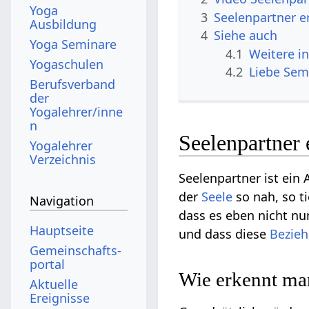
Yoga
3
Seelenpartner e
Ausbildung
4
Siehe auch
Yoga Seminare
4.1
Weitere i
Yogaschulen
4.2
Liebe Sem
Berufsverband
der
Yogalehrer/inne
n
Seelenpartner
Yogalehrer
Verzeichnis
Seelenpartner ist ein
der
Seele
so nah, so ti
Navigation
dass es eben nicht nur
Hauptseite
und dass diese
Bezie
Gemeinschafts­
portal
Wie erkennt man
Aktuelle
Ereignisse