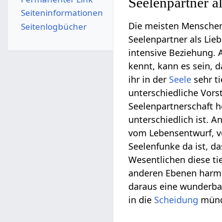
Seelenpartner a
Seiten­­informationen
Die meisten Menschen 
Seitenlogbücher
Seelenpartner als Lieb
intensive Beziehung. 
kennt, kann es sein, d
ihr in der
Seele
sehr ti
unterschiedliche Vors
Seelenpartnerschaft he
unterschiedlich ist. 
vom Lebensentwurf, v
Seelenfunke da ist, d
Wesentlichen diese ti
anderen Ebenen harmon
daraus eine wunderbar
in die
Scheidung
münde