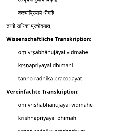
क्रष्णप्रियायै धीमहि
तन्नो राधिका प्रचोदयात्
Wissenschaftliche Transkription:
oṃ vṛṣabhānujāyai vidmahe
kṛṣṇapriyāyai dhīmahi
tanno rādhikā pracodayāt
Vereinfachte Transkription:
om vrishabhanujayai vidmahe
krishnapriyayai dhimahi