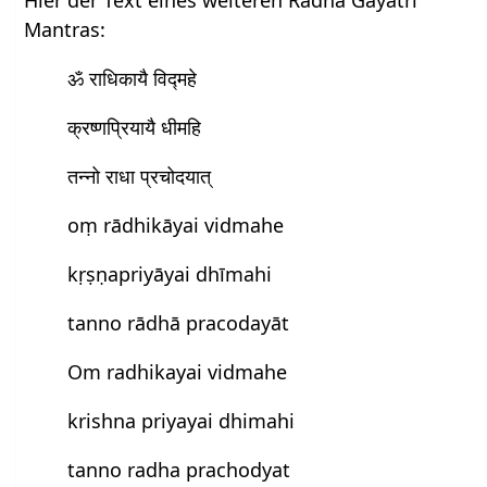
Mantras:
ॐ राधिकायै विद्महे
क्रष्णप्रियायै धीमहि
तन्नो राधा प्रचोदयात्
oṃ rādhikāyai vidmahe
kṛṣṇapriyāyai dhīmahi
tanno rādhā pracodayāt
Om radhikayai vidmahe
krishna priyayai dhimahi
tanno radha prachodyat