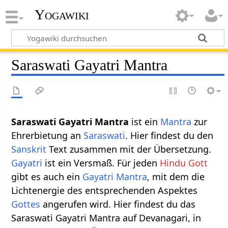
Yogawiki
Saraswati Gayatri Mantra
Saraswati Gayatri Mantra
ist ein
Mantra
zur
Ehrerbietung an
Saraswati
. Hier findest du den
Sanskrit
Text zusammen mit der Übersetzung.
Gayatri
ist ein Versmaß. Für jeden
Hindu Gott
gibt es auch ein
Gayatri Mantra
, mit dem die
Lichtenergie des entsprechenden Aspektes
Gottes
angerufen wird. Hier findest du das
Saraswati Gayatri Mantra auf Devanagari, in