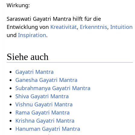
Wirkung:
Saraswati Gayatri Mantra hilft für die
Entwicklung von
Kreativität
,
Erkenntnis
,
Intuition
und
Inspiration
.
Siehe auch
Gayatri Mantra
Ganesha Gayatri Mantra
Subrahmanya Gayatri Mantra
Shiva Gayatri Mantra
Vishnu Gayatri Mantra
Rama Gayatri Mantra
Krishna Gayatri Mantra
Hanuman Gayatri Mantra