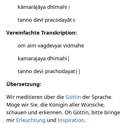
kāmarājāya dhīmahi।
tanno devī pracodayāt॥
Vereinfachte Transkription:
om aim vagdevyai vidmahe
kamarajaya dhimahi|
tanno devi prachodayat||
Übersetzung:
Wir meditieren über die
Göttin
der Sprache.
Möge wir Sie, die Königin aller Wünsche,
schauen und erkennen. Oh Göttin, bitte bringe
mir
Erleuchtung
und
Inspiration
.