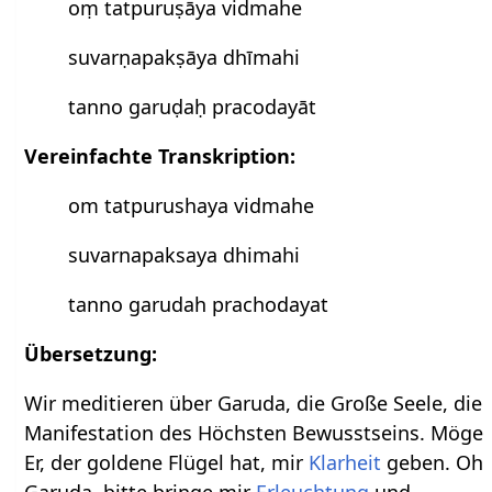
oṃ tatpuruṣāya vidmahe
suvarṇapakṣāya dhīmahi
tanno garuḍaḥ pracodayāt
Vereinfachte Transkription:
om tatpurushaya vidmahe
suvarnapaksaya dhimahi
tanno garudah prachodayat
Übersetzung:
Wir meditieren über Garuda, die Große Seele, die
Manifestation des Höchsten Bewusstseins. Möge
Er, der goldene Flügel hat, mir
Klarheit
geben. Oh