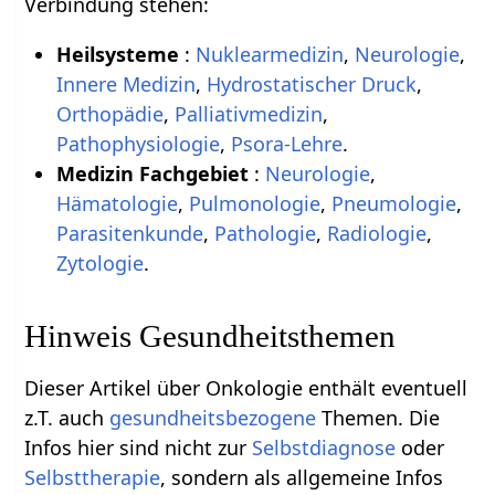
Verbindung stehen:
Heilsysteme
:
Nuklearmedizin
,
Neurologie
,
Innere Medizin
,
Hydrostatischer Druck
,
Orthopädie
,
Palliativmedizin
,
Pathophysiologie
,
Psora-Lehre
.
Medizin Fachgebiet
:
Neurologie
,
Hämatologie
,
Pulmonologie
,
Pneumologie
,
Parasitenkunde
,
Pathologie
,
Radiologie
,
Zytologie
.
Hinweis Gesundheitsthemen
Dieser Artikel über Onkologie enthält eventuell
z.T. auch
gesundheitsbezogene
Themen. Die
Infos hier sind nicht zur
Selbstdiagnose
oder
Selbsttherapie
, sondern als allgemeine Infos