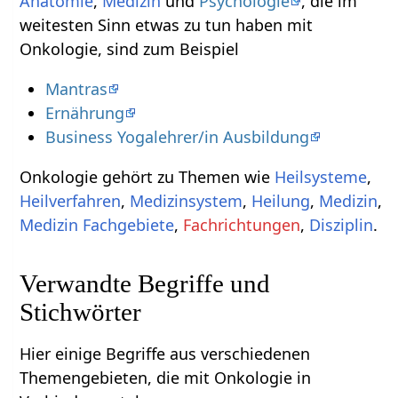
Anatomie
,
Medizin
und
Psychologie
, die im
weitesten Sinn etwas zu tun haben mit
Onkologie, sind zum Beispiel
Mantras
Ernährung
Business Yogalehrer/in Ausbildung
Onkologie gehört zu Themen wie
Heilsysteme
,
Heilverfahren
,
Medizinsystem
,
Heilung
,
Medizin
,
Medizin Fachgebiete
,
Fachrichtungen
,
Disziplin
.
Verwandte Begriffe und
Stichwörter
Hier einige Begriffe aus verschiedenen
Themengebieten, die mit Onkologie in