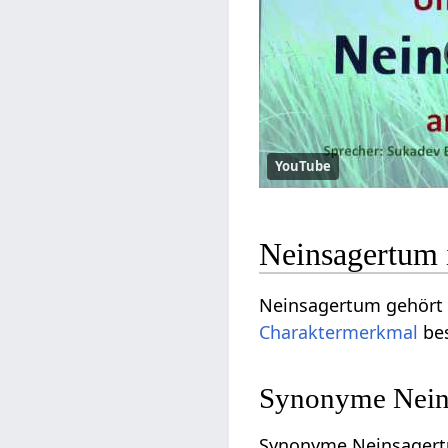
YouTube
Neinsagertum 
Neinsagertum gehört
Charaktermerkmal
bes
Synonyme Neins
Synonyme Neinsagert