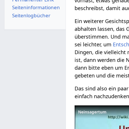
vorhast, etwas genaue
Seiten­­informationen
beschreibst, damit au
Seitenlogbücher
Ein weiterer Gesichts
abhalten lassen, das
überstimmen. Und man
sei leichter, um
Entsc
Dingen, die vielleich
ist, dann werden die
dann bitte eben um E
gebeten und die meis
Das sind also ein paa
einfach nachzudenken
Neinsagertum