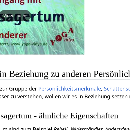
Video laden
in Beziehung zu anderen Persönli
 zur Gruppe der
Persönlichkeitsmerkmale
,
Schattens
ser zu verstehen, wollen wir es in Beziehung setzen
agertum - ähnliche Eigenschaften
um sind zum Beispiel
Rebell, Widerständler, Andersden