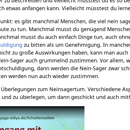
r zu beschreiben und vielleicht müsstest du es so b
ch etwas anfangen kann. Vielleicht müsstest du lern
punkt: es gibt manchmal Menschen, die viel nein sag
 Gute zu tun. Manchmal musst du genügend Menschen 
chmal musst du auch einfach Dinge tun, auch ohne, 
huldigung
zu bitten als um Genehmigung. In manchen S
t nicht zu große Auswirkungen haben, kann man auch 
 Nein-Sager auch grummelnd zustimmen. Vor allem, w
ntschuldigung, dann werden die Nein-Sager zwar sc
ten werden nun auch wieder zustimmen.
r Überlegungen zum Neinsagertum. Verschiedene Asp
 und zu überlegen, um dann geschickt und auch mi