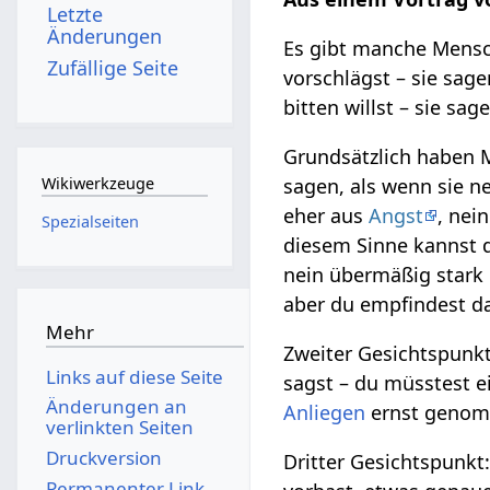
Letzte
Änderungen
Es gibt manche Mensc
Zufällige Seite
vorschlägst – sie sage
bitten willst – sie sa
Grundsätzlich haben
sagen, als wenn sie n
Wikiwerkzeuge
eher aus
Angst
, nei
Spezialseiten
diesem Sinne kannst du
nein übermäßig stark h
aber du empfindest das
Mehr
Zweiter Gesichtspunkt
Links auf diese Seite
sagst – du müsstest 
Änderungen an
Anliegen
ernst genomm
verlinkten Seiten
Druckversion
Dritter Gesichtspunkt:
Permanenter Link