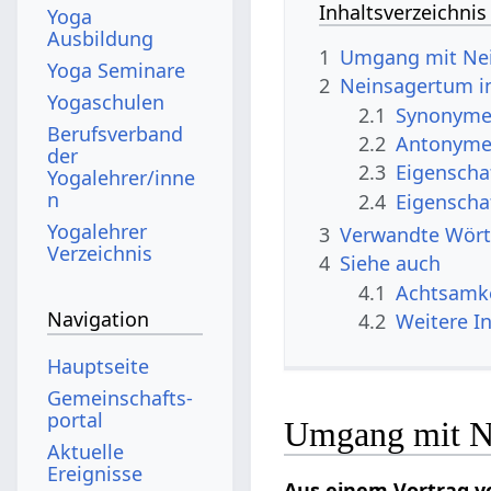
Inhaltsverzeichnis
Yoga
Ausbildung
1
Umgang mit Ne
Yoga Seminare
2
Neinsagertum i
Yogaschulen
2.1
Synonyme 
Berufsverband
2.2
Antonyme 
der
2.3
Eigenscha
Yogalehrer/inne
n
2.4
Eigenscha
Yogalehrer
3
Verwandte Wört
Verzeichnis
4
Siehe auch
4.1
Achtsamke
Navigation
4.2
Weitere I
Hauptseite
Gemeinschafts­
portal
Umgang mit N
Aktuelle
Ereignisse
Aus einem Vortrag v