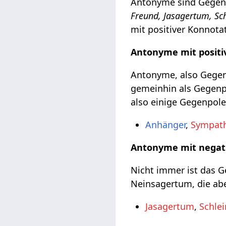
Antonyme sind Gegent
Freund, Jasagertum, S
mit positiver Konnota
Antonyme mit positi
Antonyme, also Gegent
gemeinhin als Gegenpo
also einige Gegenpole
Anhänger
,
Sympath
Antonyme mit negat
Nicht immer ist das Ge
Neinsagertum, die abe
Jasagertum
,
Schle