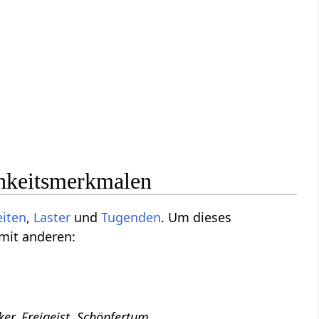
chkeitsmerkmalen
eiten
,
Laster
und
Tugenden
. Um dieses
 mit anderen:
ker, Freigeist, Schöpfertum
.