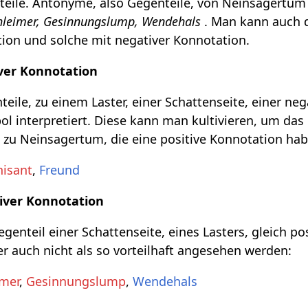
eile. Antonyme, also Gegenteile, von Neinsagertum
chleimer, Gesinnungslump, Wendehals
. Man kann auch d
tion und solche mit negativer Konnotation.
ver Konnotation
eile, zu einem Laster, einer Schattenseite, einer ne
l interpretiert. Diese kann man kultivieren, um das 
 zu Neinsagertum, die eine positive Konnotation hab
isant
,
Freund
iver Konnotation
genteil einer Schattenseite, eines Lasters, gleich po
r auch nicht als so vorteilhaft angesehen werden:
imer
,
Gesinnungslump
,
Wendehals